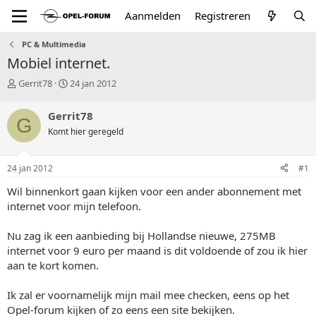
Aanmelden
Registreren
PC & Multimedia
Mobiel internet.
T
S
Gerrit78
24 jan 2012
o
t
p
a
Gerrit78
G
i
r
Komt hier geregeld
c
t
s
d
t
a
24 jan 2012
#1
a
t
r
u
Wil binnenkort gaan kijken voor een ander abonnement met
t
m
internet voor mijn telefoon.
e
r
Nu zag ik een aanbieding bij Hollandse nieuwe, 275MB
internet voor 9 euro per maand is dit voldoende of zou ik hier
aan te kort komen.
Ik zal er voornamelijk mijn mail mee checken, eens op het
Opel-forum kijken of zo eens een site bekijken.