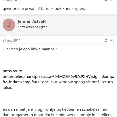
gewoon die je van af fabriek ook kunt krijgen,
Jelmer_AstraH
J
Komt weleens kijken
29 aug 2011
#6
Hier heb je een linkje naar MP
http://auto-
onderdelen.marktplaats....n+54MZBA6v9/sPXHVadg==&amp;
fta_ind=5&amp;fs=1
" onclick="window.open(this.href);return
false;
en dan moet je er nog frontje bij hebben en schakelaar. en
dan progameren maar dat is 3 min werk. Lampje in je tellers