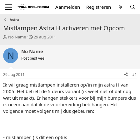
Aanmelden
Registreren
Astra
Mistlampen Astra H activeren met Opcom
T
S
No Name
29 aug 2011
o
t
p
a
No Name
N
i
r
Post best veel
c
t
s
d
t
a
29 aug 2011
#1
a
t
r
u
Ik wil graag mistlampen installeren op/in mijn astra H van
t
m
2005. Het betreft de 5 deurs variant (ik weet niet of dat nog
e
wat uit maakt). Er hangen stekkers voor bij mijn bumpers dus
r
ik neem aan dat ik de voorbereiding heb hangen. Het
volgende moet volgens mij dus gebeuren:
- mistlampen (is dit een optie: