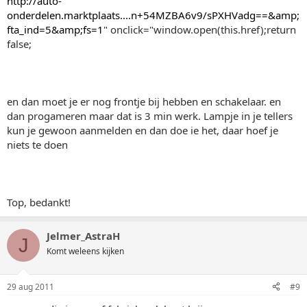
http://auto-
onderdelen.marktplaats....n+54MZBA6v9/sPXHVadg==&amp;
fta_ind=5&amp;fs=1
" onclick="window.open(this.href);return
false;
en dan moet je er nog frontje bij hebben en schakelaar. en
dan progameren maar dat is 3 min werk. Lampje in je tellers
kun je gewoon aanmelden en dan doe ie het, daar hoef je
niets te doen
Top, bedankt!
Jelmer_AstraH
J
Komt weleens kijken
29 aug 2011
#9