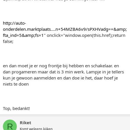
http://auto-
onderdelen.marktplaats....n+54MZBA6v9/sPXHVadg==&amp;
fta_ind=5&amp;fs=1
" onclick="window.open(this.href);return
false;
en dan moet je er nog frontje bij hebben en schakelaar. en
dan progameren maar dat is 3 min werk. Lampje in je tellers
kun je gewoon aanmelden en dan doe ie het, daar hoef je
niets te doen
Top, bedankt!
Riket
R
Komt weleens kijken