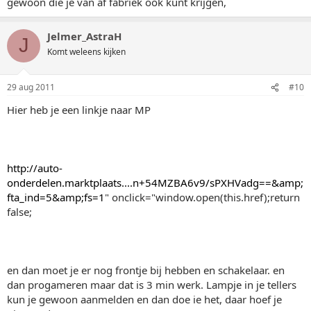
gewoon die je van af fabriek ook kunt krijgen,
Jelmer_AstraH
J
Komt weleens kijken
29 aug 2011
#10
Hier heb je een linkje naar MP
http://auto-
onderdelen.marktplaats....n+54MZBA6v9/sPXHVadg==&amp;
fta_ind=5&amp;fs=1
" onclick="window.open(this.href);return
false;
en dan moet je er nog frontje bij hebben en schakelaar. en
dan progameren maar dat is 3 min werk. Lampje in je tellers
kun je gewoon aanmelden en dan doe ie het, daar hoef je