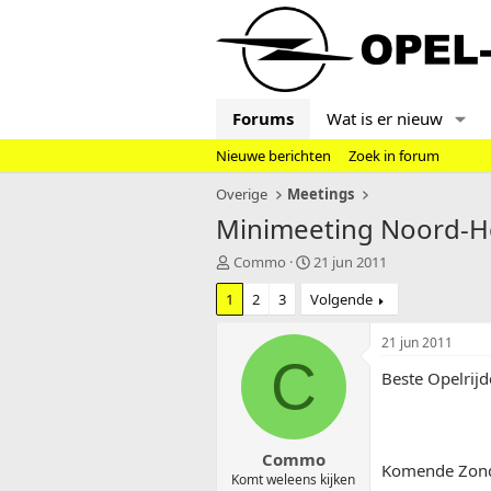
Forums
Wat is er nieuw
Nieuwe berichten
Zoek in forum
Overige
Meetings
Minimeeting Noord-Ho
T
S
Commo
21 jun 2011
o
t
1
2
3
Volgende
p
a
i
r
c
t
21 jun 2011
s
d
C
Beste Opelrijd
t
a
a
t
r
u
t
m
Commo
e
Komende Zonda
r
Komt weleens kijken