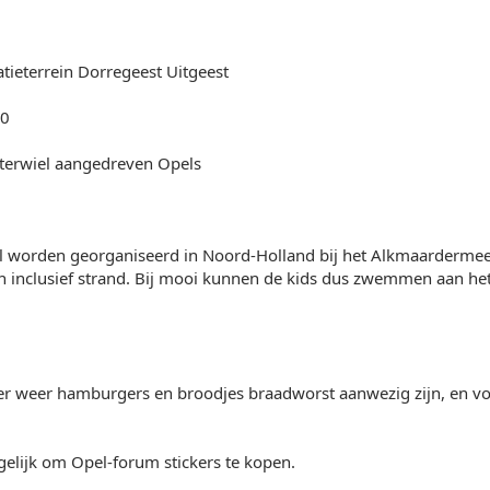
atieterrein Dorregeest Uitgeest
00
terwiel aangedreven Opels
l worden georganiseerd in Noord-Holland bij het Alkmaardermeer
in inclusief strand. Bij mooi kunnen de kids dus zwemmen aan he
 er weer hamburgers en broodjes braadworst aanwezig zijn, en v
elijk om Opel-forum stickers te kopen.