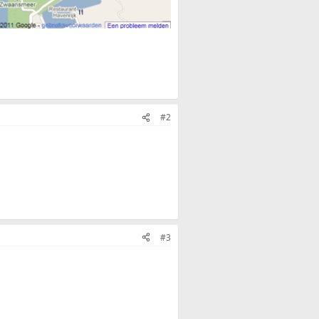
#2
#3