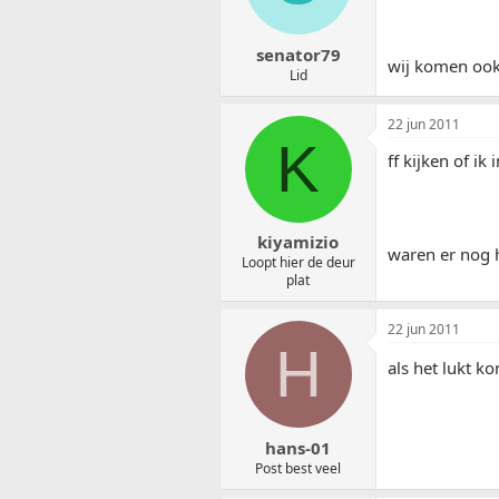
senator79
wij komen oo
Lid
22 jun 2011
K
ff kijken of ik
kiyamizio
waren er nog h
Loopt hier de deur
plat
22 jun 2011
H
als het lukt k
hans-01
Post best veel