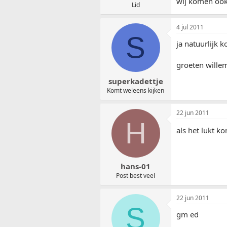
wij komen oo
Lid
4 jul 2011
S
ja natuurlijk 
groeten wille
superkadettje
Komt weleens kijken
22 jun 2011
H
als het lukt k
hans-01
Post best veel
22 jun 2011
S
gm ed