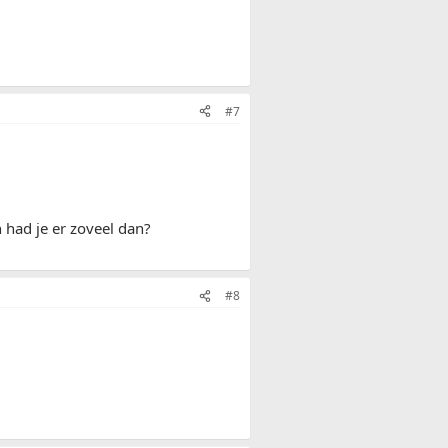
#7
 had je er zoveel dan?
#8