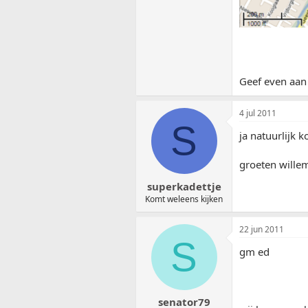
Geef even aan 
4 jul 2011
S
ja natuurlijk 
groeten wille
superkadettje
Komt weleens kijken
22 jun 2011
S
gm ed
senator79