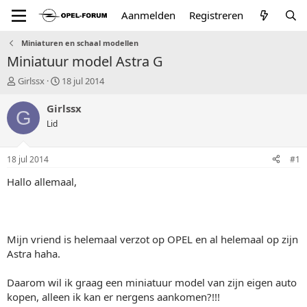
Aanmelden
Registreren
Miniaturen en schaal modellen
Miniatuur model Astra G
T
S
Girlssx
18 jul 2014
o
t
p
a
Girlssx
G
i
r
Lid
c
t
s
d
t
a
18 jul 2014
#1
a
t
r
u
Hallo allemaal,
t
m
e
r
Mijn vriend is helemaal verzot op OPEL en al helemaal op zijn
Astra haha.
Daarom wil ik graag een miniatuur model van zijn eigen auto
kopen, alleen ik kan er nergens aankomen?!!!