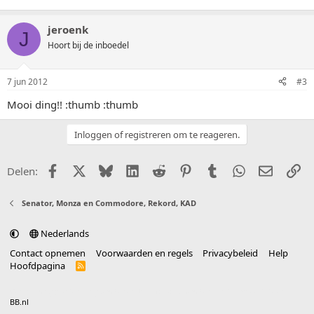
jeroenk
J
Hoort bij de inboedel
7 jun 2012
#3
Mooi ding!! :thumb :thumb
Inloggen of registreren om te reageren.
Facebook
X (Twitter)
Bluesky
LinkedIn
Reddit
Pinterest
Tumblr
WhatsApp
E-mail
Li
Delen:
Senator, Monza en Commodore, Rekord, KAD
Nederlands
Contact opnemen
Voorwaarden en regels
Privacybeleid
Help
Hoofdpagina
R
S
S
®
Community platform by XenForo
© 2010-2025 XenForo Ltd.
vertaald door
BB.nl