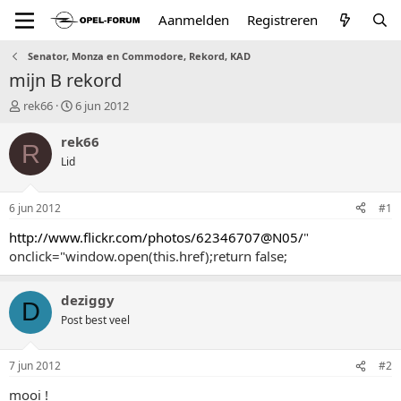
Aanmelden
Registreren
Senator, Monza en Commodore, Rekord, KAD
mijn B rekord
T
S
rek66
6 jun 2012
o
t
p
a
rek66
R
i
r
Lid
c
t
s
d
t
a
6 jun 2012
#1
a
t
r
u
http://www.flickr.com/photos/62346707@N05/
"
t
m
onclick="window.open(this.href);return false;
e
r
deziggy
D
Post best veel
7 jun 2012
#2
mooi !