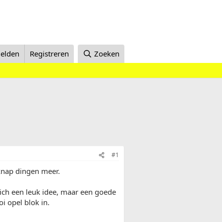
elden
Registreren
Zoeken
#1
knap dingen meer.
zich een leuk idee, maar een goede
i opel blok in.