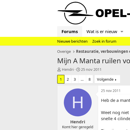
Forums
Wat is er nieuw
Nieuwe berichten
Zoek in forum
Overige
Restauratie, verbouwingen e
Mijn A Manta ruilen v
T
S
Hendri
25 nov 2011
o
t
1
2
3
…
8
Volgende
p
a
i
r
c
t
25 nov 2011
s
d
H
Heb de a mant
t
a
a
t
r
u
Weet nog niet 
t
m
snelle 4 cilin
Hendri
e
r
Komt hier geregeld