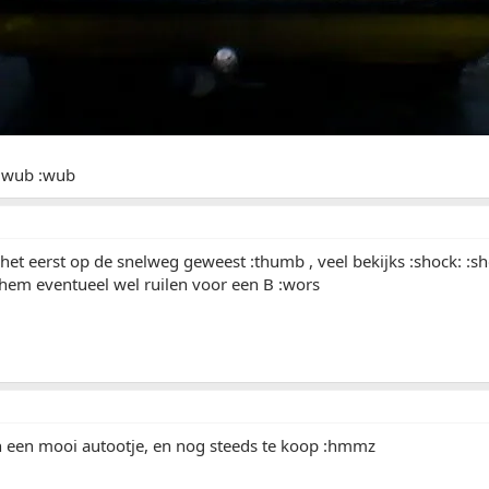
 :wub :wub
et eerst op de snelweg geweest :thumb , veel bekijks :shock: :sho
 hem eventueel wel ruilen voor een B :wors
ch een mooi autootje, en nog steeds te koop :hmmz