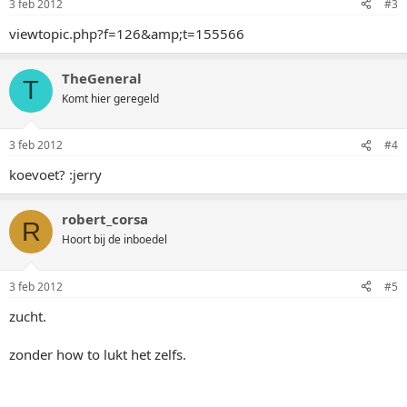
3 feb 2012
#3
viewtopic.php?f=126&amp;t=155566
TheGeneral
T
Komt hier geregeld
3 feb 2012
#4
koevoet? :jerry
robert_corsa
R
Hoort bij de inboedel
3 feb 2012
#5
zucht.
zonder how to lukt het zelfs.