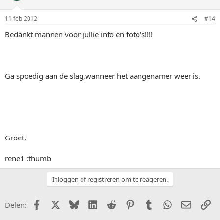
11 feb 2012
#14
Bedankt mannen voor jullie info en foto's!!!!
Ga spoedig aan de slag,wanneer het aangenamer weer is.
Groet,
rene1 :thumb
Inloggen of registreren om te reageren.
Facebook
X (Twitter)
Bluesky
LinkedIn
Reddit
Pinterest
Tumblr
WhatsApp
E-mail
Li
Delen: