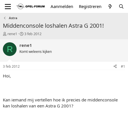
Aanmelden
Registreren
Astra
Middenconsole loshalen Astra G 2001!
T
S
rene1
3 feb 2012
o
t
p
a
rene1
R
i
r
Komt weleens kijken
c
t
s
d
t
a
3 feb 2012
#1
a
t
r
u
Hoi,
t
m
e
r
Kan iemand mij vertellen hoe ik precies de middenconsole
kan loshalen van een Astra G 2001?