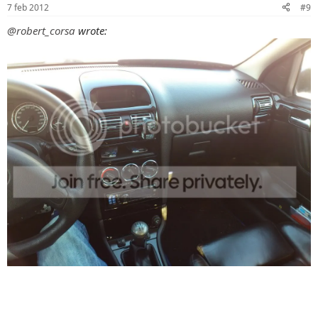
7 feb 2012
#9
@robert_corsa
wrote: