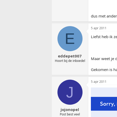
dus met andere
5 apr 2011
E
Liefst heb ik z
eddepet007
Maar weet je d
Hoort bij de inboedel
Gekomen is h
5 apr 2011
J
jojonopel
Post best veel