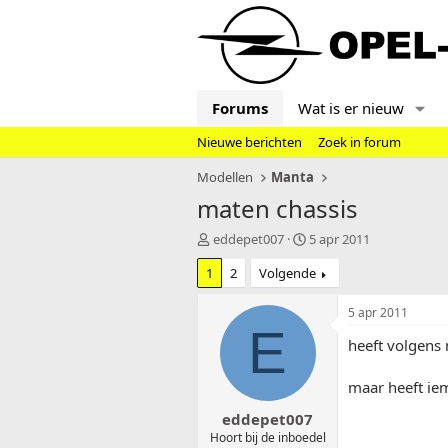
Forums
Wat is er nieuw
Nieuwe berichten
Zoek in forum
Modellen
Manta
maten chassis
T
S
eddepet007
5 apr 2011
o
t
1
2
Volgende
p
a
i
r
c
t
5 apr 2011
s
d
E
heeft volgens 
t
a
a
t
r
u
maar heeft ie
t
m
eddepet007
e
r
Hoort bij de inboedel