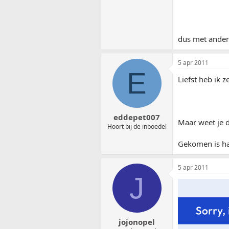
dus met andere
5 apr 2011
E
Liefst heb ik z
eddepet007
Maar weet je d
Hoort bij de inboedel
Gekomen is h
5 apr 2011
J
jojonopel