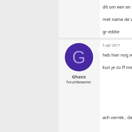
dit om een en 
met name de v
gr eddie
5 apr 2011
G
heb hier nog w
kun je zo ff m
Ghanz
Forumbewoner
ach verrek.. d