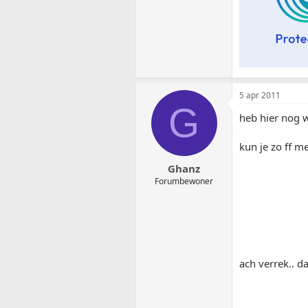
5 apr 2011
G
heb hier nog w
kun je zo ff m
Ghanz
Forumbewoner
ach verrek.. d