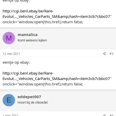
eentje op ebay:
http://cgi.benl.ebay.be/Rare-
Evolut..._Vehicles_CarParts_SM&amp;hash=item3cb7cbbc07
"
onclick="window.open(this.href);return false;
mantalica
M
Komt weleens kijken
12 mei 2011
#3
eentje op ebay:
http://cgi.benl.ebay.be/Rare-
Evolut..._Vehicles_CarParts_SM&amp;hash=item3cb7cbbc07
"
onclick="window.open(this.href);return false;
eddepet007
E
Hoort bij de inboedel
1 mei 2011
#4