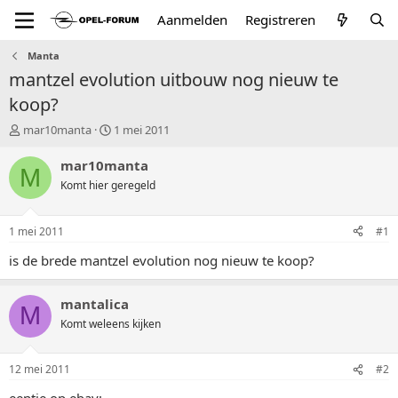
Aanmelden
Registreren
Manta
mantzel evolution uitbouw nog nieuw te
koop?
T
S
mar10manta
1 mei 2011
o
t
p
a
mar10manta
M
i
r
Komt hier geregeld
c
t
s
d
t
a
1 mei 2011
#1
a
t
r
u
is de brede mantzel evolution nog nieuw te koop?
t
m
e
mantalica
r
M
Komt weleens kijken
12 mei 2011
#2