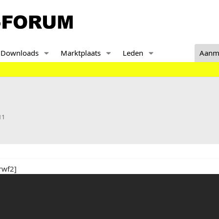
Downloads
Marktplaats
Leden
Aanm
11
rwf2]