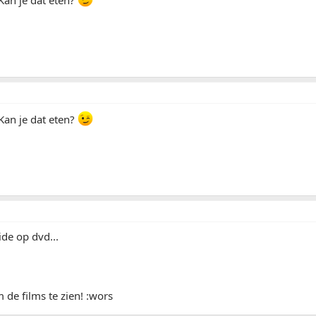
Kan je dat eten?
Kan je dat eten?
de op dvd...
 de films te zien! :wors