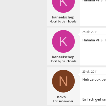
K
Hahaha VHS.. 
kaneelschep
Hoort bij de inboedel
25 okt 2011
K
Hahaha VHS.. 
kaneelschep
Hoort bij de inboedel
25 okt 2011
N
Heb ze ook bei
nova....
Einfach geil om
Forumbewoner