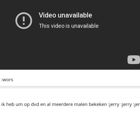
 :wors
 ik heb um op dvd en al meerdere malen bekeken :jerry :jerry :je