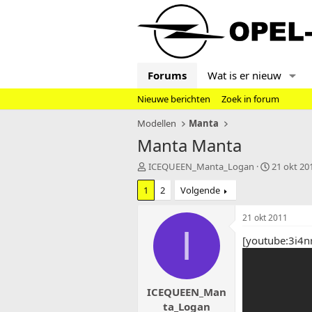
Forums
Wat is er nieuw
Nieuwe berichten
Zoek in forum
Modellen
Manta
Manta Manta
T
S
ICEQUEEN_Manta_Logan
21 okt 20
o
t
1
2
Volgende
p
a
i
r
c
t
21 okt 2011
s
d
I
[youtube:3i4n
t
a
a
t
r
u
t
m
ICEQUEEN_Man
e
r
ta_Logan