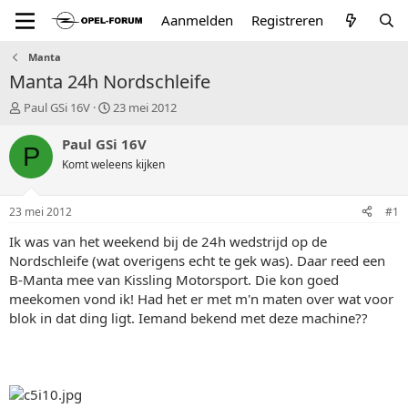
Aanmelden
Registreren
Manta
Manta 24h Nordschleife
T
S
Paul GSi 16V
23 mei 2012
o
t
p
a
Paul GSi 16V
P
i
r
Komt weleens kijken
c
t
s
d
t
a
23 mei 2012
#1
a
t
r
u
Ik was van het weekend bij de 24h wedstrijd op de
t
m
Nordschleife (wat overigens echt te gek was). Daar reed een
e
B-Manta mee van Kissling Motorsport. Die kon goed
r
meekomen vond ik! Had het er met m'n maten over wat voor
blok in dat ding ligt. Iemand bekend met deze machine??