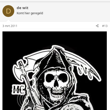
de wit
D
Komt hier geregeld
3 mrt 2011
#13