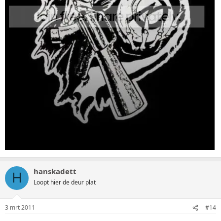
hanskadett
H
Loopt hier de deur plat
3 mrt 2011
#14