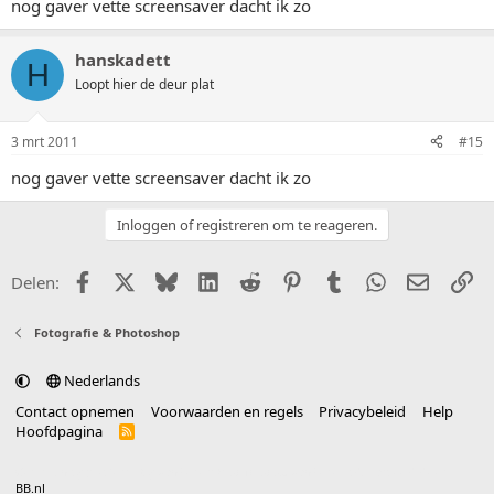
nog gaver vette screensaver dacht ik zo
hanskadett
H
Loopt hier de deur plat
3 mrt 2011
#15
nog gaver vette screensaver dacht ik zo
Inloggen of registreren om te reageren.
Facebook
X (Twitter)
Bluesky
LinkedIn
Reddit
Pinterest
Tumblr
WhatsApp
E-mail
Li
Delen:
Fotografie & Photoshop
Nederlands
Contact opnemen
Voorwaarden en regels
Privacybeleid
Help
Hoofdpagina
R
S
S
®
Community platform by XenForo
© 2010-2025 XenForo Ltd.
vertaald door
BB.nl