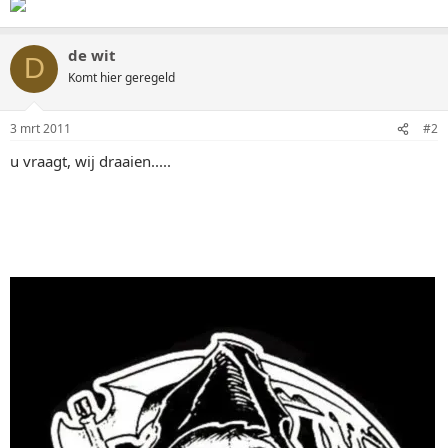
de wit
D
Komt hier geregeld
3 mrt 2011
#2
u vraagt, wij draaien.....