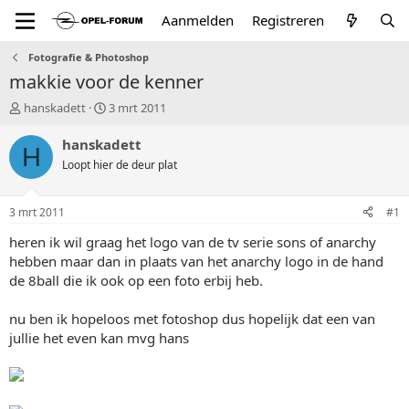
Aanmelden
Registreren
Fotografie & Photoshop
makkie voor de kenner
T
S
hanskadett
3 mrt 2011
o
t
p
a
hanskadett
H
i
r
Loopt hier de deur plat
c
t
s
d
t
a
3 mrt 2011
#1
a
t
r
u
heren ik wil graag het logo van de tv serie sons of anarchy
t
m
hebben maar dan in plaats van het anarchy logo in de hand
e
de 8ball die ik ook op een foto erbij heb.
r
nu ben ik hopeloos met fotoshop dus hopelijk dat een van
jullie het even kan mvg hans