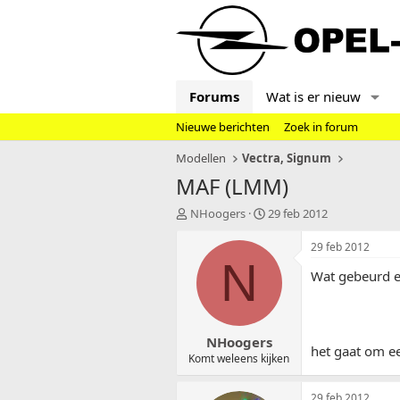
Forums
Wat is er nieuw
Nieuwe berichten
Zoek in forum
Modellen
Vectra, Signum
MAF (LMM)
T
S
NHoogers
29 feb 2012
o
t
p
a
29 feb 2012
i
r
N
Wat gebeurd er
c
t
s
d
t
a
a
t
NHoogers
r
u
het gaat om e
t
m
Komt weleens kijken
e
r
29 feb 2012