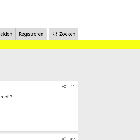
elden
Registreren
Zoeken
#1
n of ?
#2