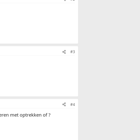
#3
#4
teren met optrekken of ?