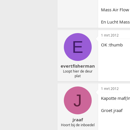
Mass Air Flow
En Lucht Mass
1 mrt 2012
E
OK :thumb
evertfisherman
Loopt hier de deur
plat
1 mrt 2012
J
Kapotte maf(l
Groet jraaf
jraaf
Hoort bij de inboedel