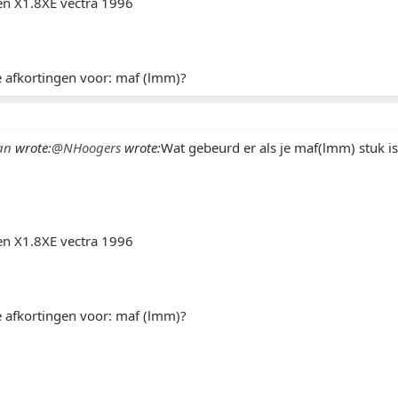
en X1.8XE vectra 1996
e afkortingen voor: maf (lmm)?
an
wrote:
@NHoogers
wrote:
Wat gebeurd er als je maf(lmm) stuk is
en X1.8XE vectra 1996
e afkortingen voor: maf (lmm)?