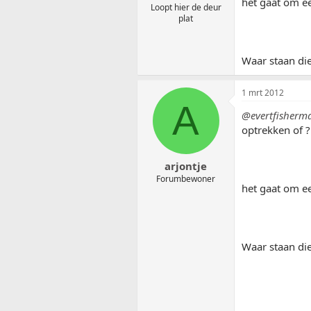
het gaat om e
Loopt hier de deur
plat
Waar staan di
1 mrt 2012
A
@evertfisherm
optrekken of ?
arjontje
Forumbewoner
het gaat om e
Waar staan di