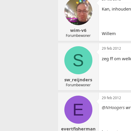
Kan, inhouden s
wim-v6
Willem
Forumbewoner
29 feb 2012
S
zeg ff om wel
sw_reijnders
Forumbewoner
29 feb 2012
E
@NHoogers
wr
evertfisherman