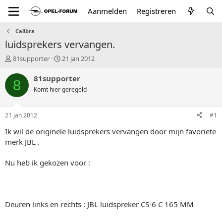
Aanmelden
Registreren
Calibra
luidsprekers vervangen.
T
S
81supporter
21 jan 2012
o
t
p
a
81supporter
8
i
r
Komt hier geregeld
c
t
s
d
t
a
21 jan 2012
#1
a
t
r
u
Ik wil de originele luidsprekers vervangen door mijn favoriete
t
m
merk JBL .
e
r
Nu heb ik gekozen voor :
Deuren links en rechts : JBL luidspreker CS-6 C 165 MM