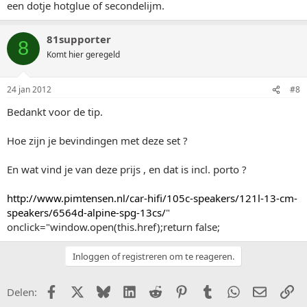
een dotje hotglue of secondelijm.
81supporter
8
Komt hier geregeld
24 jan 2012
#8
Bedankt voor de tip.
Hoe zijn je bevindingen met deze set ?
En wat vind je van deze prijs , en dat is incl. porto ?
http://www.pimtensen.nl/car-hifi/105c-speakers/121l-13-cm-
speakers/6564d-alpine-spg-13cs/
"
onclick="window.open(this.href);return false;
Inloggen of registreren om te reageren.
Facebook
X (Twitter)
Bluesky
LinkedIn
Reddit
Pinterest
Tumblr
WhatsApp
E-mail
Li
Delen: