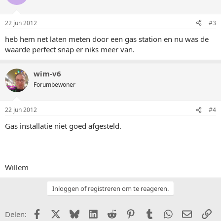
22 jun 2012
#3
heb hem net laten meten door een gas station en nu was de
waarde perfect snap er niks meer van.
wim-v6
Forumbewoner
22 jun 2012
#4
Gas installatie niet goed afgesteld.
Willem
Inloggen of registreren om te reageren.
Facebook
X (Twitter)
Bluesky
LinkedIn
Reddit
Pinterest
Tumblr
WhatsApp
E-mail
Li
Delen: