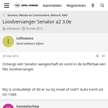
Aanmelden
Registreren
Senator, Monza en Commodore, Rekord, KAD
Loodvervanger Senator a2 3.0e
T
S
infineonz
20 mei 2012
o
t
p
a
infineonz
I
i
r
Komt weleens kijken
c
t
s
d
t
a
20 mei 2012
#1
a
t
r
u
Onlangs een Senator aangeschaft en vond in de kofferbak een
t
m
fles loodvervanger.
e
r
Mij is onduidelijk of dit er nu bij moet of niet?! Auto komt uit
03-1986
kaneelschep