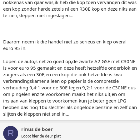
nokkenas van gaar was,ik heb die kop toen vervangen dit was
een kop zonder harde zetels nl een R30E kop en deze niks aan
te zien,kleppen niet ingeslagen...
Daarom neem ik die handel niet zo serieus en kiep overal
euro 95 in.
Lopen de auto,s net zo goed op,de zwarte A2 GSE met C30NE
is voor euro 95 gemaakt en deze heeft hetzelfde onderblok en
zuigers als een 30E,en een kop die ook hetzelfde is kwa
verbrandingskamer alleen op papier is de compressie
verhouding 9,4:1 voor de 30E tegen 9,2:1 voor de C30NE dus
om pingelen enz te voorkomen maakt het niks uit,en om
inslaan van kleppen te voorkomen kun je beter geen LPG
hebben das nog 10x slechter als ongelode benzine en zelf dan
slijten de kleppen niet snel in...
rinus de boer
R
Loopt hier de deur plat