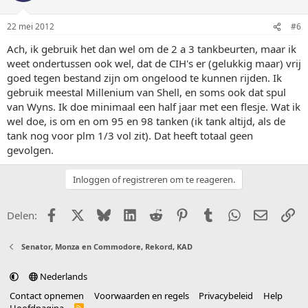
22 mei 2012
#6
Ach, ik gebruik het dan wel om de 2 a 3 tankbeurten, maar ik
weet ondertussen ook wel, dat de CIH's er (gelukkig maar) vrij
goed tegen bestand zijn om ongelood te kunnen rijden. Ik
gebruik meestal Millenium van Shell, en soms ook dat spul
van Wyns. Ik doe minimaal een half jaar met een flesje. Wat ik
wel doe, is om en om 95 en 98 tanken (ik tank altijd, als de
tank nog voor plm 1/3 vol zit). Dat heeft totaal geen
gevolgen.
Inloggen of registreren om te reageren.
Facebook
X (Twitter)
Bluesky
LinkedIn
Reddit
Pinterest
Tumblr
WhatsApp
E-mail
Li
Delen:
Senator, Monza en Commodore, Rekord, KAD
Nederlands
Contact opnemen
Voorwaarden en regels
Privacybeleid
Help
R