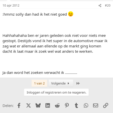
10 apr 2012
#20
:hmmz solly dan had ik het niet goed
Hahhahahaha ben er jaren geleden ook niet voor niets mee
gestopt. Destijds vond ik het super in de automotive maar ik
zag wat er allemaal aan ellende op de markt ging komen
dacht ik laat maar ik zoek wel wat anders te werken.
Ja dan word het zoeken verwacht ik ............
Laatste
1 van 2
Volgende
Inloggen of registreren om te reageren.
Facebook
X (Twitter)
Bluesky
LinkedIn
Reddit
Pinterest
Tumblr
WhatsApp
E-mail
Li
Delen: