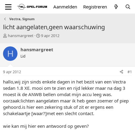
Aanmelden
Registreren
Vectra, Signum
licht aangelaten,geen waarschuwing
T
S
hansmargreet
9 apr 2012
o
t
p
a
hansmargreet
H
i
r
Lid
c
t
s
d
t
a
9 apr 2012
#1
a
t
r
u
hallo,wij zijn sinds enkele dagen in het bezit van een Vectra
t
m
sedan 1.8 XE. mooi om te zien en rijd lekker maar na dag 3
e
moest ik de ANWB bellen omdat mijn accu leeg was.
r
oorzaak:lichten aangelaten maar ik heb geen zoemer of piep
gehoord.is hier een zekering stuk of zit er ergens een
schakelaartje [waar?]met een slecht contact.
wie kan mij hier een antwoord op geven?