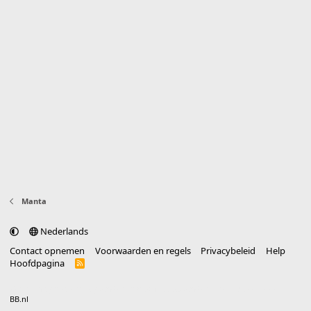
Manta
Nederlands
Contact opnemen
Voorwaarden en regels
Privacybeleid
Help
Hoofdpagina
R
S
S
®
Community platform by XenForo
© 2010-2025 XenForo Ltd.
vertaald door
BB.nl