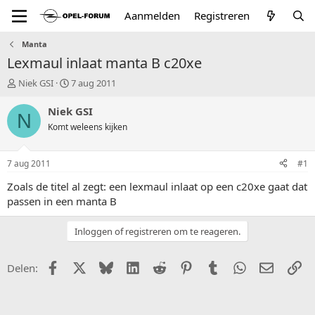
Aanmelden
Registreren
Manta
Lexmaul inlaat manta B c20xe
T
S
Niek GSI
7 aug 2011
o
t
p
a
Niek GSI
N
i
r
Komt weleens kijken
c
t
s
d
t
a
7 aug 2011
#1
a
t
r
u
Zoals de titel al zegt: een lexmaul inlaat op een c20xe gaat dat
t
m
passen in een manta B
e
r
Inloggen of registreren om te reageren.
Facebook
X (Twitter)
Bluesky
LinkedIn
Reddit
Pinterest
Tumblr
WhatsApp
E-mail
Li
Delen: