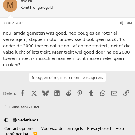
mark
M
Komt hier geregeld
22 aug 2011
#9
nou lamda gemeten was goed, heb bougies en rotor al
vervangen , stappenmotor uitgewisseld ook geen suc6. Tis
onder de 2000 toeren dat tie ook af en toe stottert , net of die
valse lucht of iets trekt. Maar trekt wel goed door na de 2000
toeren, moet ik misschien aan een luchtmasse meter gaan
denken?
Inloggen of registreren om te reageren.
Facebook
X (Twitter)
Bluesky
LinkedIn
Reddit
Pinterest
Tumblr
WhatsApp
E-mail
Li
Delen:
C20ne/seh (2.0 8v)
Nederlands
Contact opnemen
Voorwaarden en regels
Privacybeleid
Help
Hoofdpagina
R