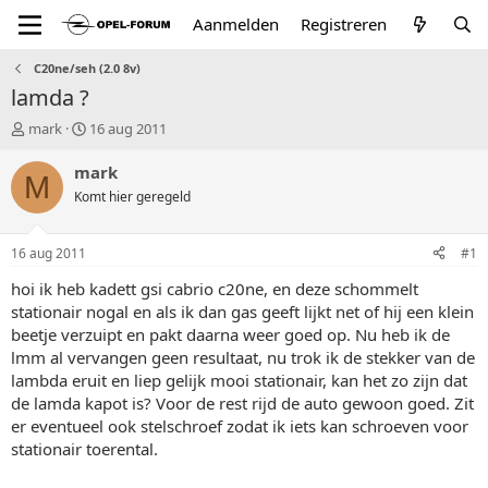
Aanmelden
Registreren
C20ne/seh (2.0 8v)
lamda ?
T
S
mark
16 aug 2011
o
t
p
a
mark
M
i
r
Komt hier geregeld
c
t
s
d
t
a
16 aug 2011
#1
a
t
r
u
hoi ik heb kadett gsi cabrio c20ne, en deze schommelt
t
m
stationair nogal en als ik dan gas geeft lijkt net of hij een klein
e
beetje verzuipt en pakt daarna weer goed op. Nu heb ik de
r
lmm al vervangen geen resultaat, nu trok ik de stekker van de
lambda eruit en liep gelijk mooi stationair, kan het zo zijn dat
de lamda kapot is? Voor de rest rijd de auto gewoon goed. Zit
er eventueel ook stelschroef zodat ik iets kan schroeven voor
stationair toerental.