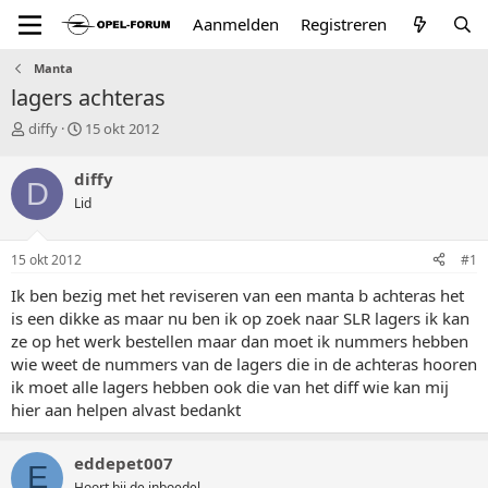
Aanmelden
Registreren
Manta
lagers achteras
T
S
diffy
15 okt 2012
o
t
p
a
diffy
D
i
r
Lid
c
t
s
d
t
a
15 okt 2012
#1
a
t
r
u
Ik ben bezig met het reviseren van een manta b achteras het
t
m
is een dikke as maar nu ben ik op zoek naar SLR lagers ik kan
e
ze op het werk bestellen maar dan moet ik nummers hebben
r
wie weet de nummers van de lagers die in de achteras hooren
ik moet alle lagers hebben ook die van het diff wie kan mij
hier aan helpen alvast bedankt
eddepet007
E
Hoort bij de inboedel