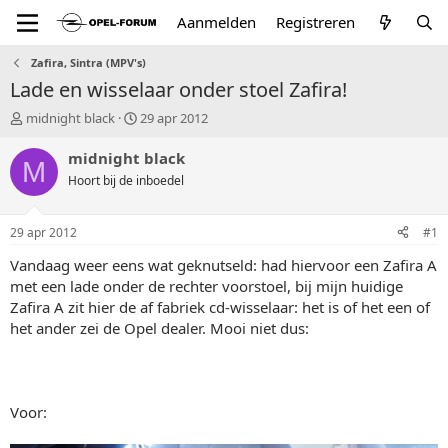
Aanmelden
Registreren
Zafira, Sintra (MPV's)
Lade en wisselaar onder stoel Zafira!
T
S
midnight black
29 apr 2012
o
t
p
a
midnight black
M
i
r
Hoort bij de inboedel
c
t
s
d
t
a
29 apr 2012
#1
a
t
r
u
Vandaag weer eens wat geknutseld: had hiervoor een Zafira A
t
m
met een lade onder de rechter voorstoel, bij mijn huidige
e
Zafira A zit hier de af fabriek cd-wisselaar: het is of het een of
r
het ander zei de Opel dealer. Mooi niet dus:
Voor: