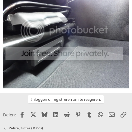
Inloggen of registreren om te reageren.
Facebook
X (Twitter)
Bluesky
LinkedIn
Reddit
Pinterest
Tumblr
WhatsApp
E-mail
Li
Delen:
Zafira, Sintra (MPV's)