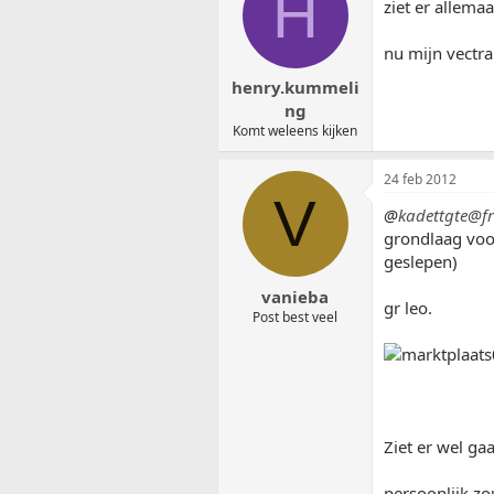
H
ziet er allema
nu mijn vectra
henry.kummeli
ng
Komt weleens kijken
24 feb 2012
V
@
kadettgte@fre
grondlaag voor
geslepen)
vanieba
gr leo.
Post best veel
Ziet er wel gaa
persoonlijk zou