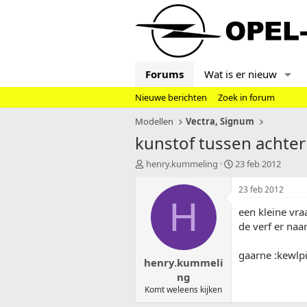
Forums
Wat is er nieuw
Nieuwe berichten
Zoek in forum
Modellen
Vectra, Signum
kunstof tussen acht
T
S
henry.kummeling
23 feb 2012
o
t
p
a
23 feb 2012
i
r
H
een kleine vra
c
t
s
d
de verf er naar
t
a
a
t
gaarne :kewlp
henry.kummeli
r
u
t
m
ng
e
Komt weleens kijken
r