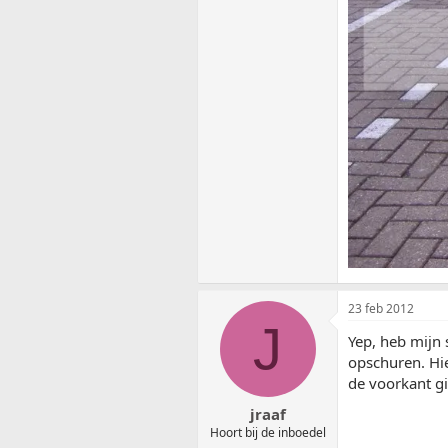
23 feb 2012
J
Yep, heb mijn 
opschuren. Hie
de voorkant g
jraaf
Hoort bij de inboedel