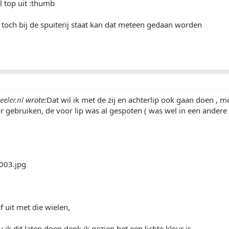
al top uit :thumb
 toch bij de spuiterij staat kan dat meteen gedaan worden
eler.nl
wrote:
Dat wil ik met de zij en achterlip ook gaan doen , m
 gebruiken, de voor lip was al gespoten ( was wel in een andere 
f uit met die wielen,
 ik dit laten doen denk ik gezien het een lichte kleur is.