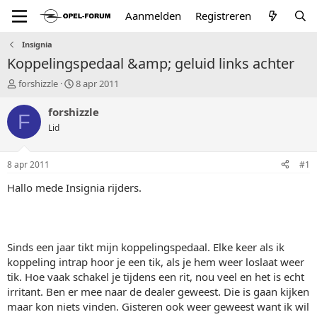
Aanmelden
Registreren
Insignia
Koppelingspedaal &amp; geluid links achter
T
S
forshizzle
8 apr 2011
o
t
p
a
forshizzle
F
i
r
Lid
c
t
s
d
t
a
8 apr 2011
#1
a
t
r
u
Hallo mede Insignia rijders.
t
m
e
r
Sinds een jaar tikt mijn koppelingspedaal. Elke keer als ik
koppeling intrap hoor je een tik, als je hem weer loslaat weer
tik. Hoe vaak schakel je tijdens een rit, nou veel en het is echt
irritant. Ben er mee naar de dealer geweest. Die is gaan kijken
maar kon niets vinden. Gisteren ook weer geweest want ik wil