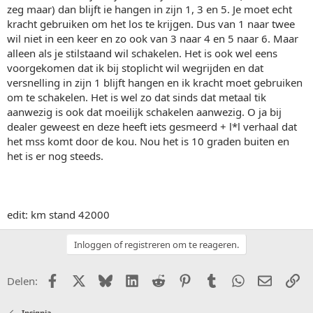
zeg maar) dan blijft ie hangen in zijn 1, 3 en 5. Je moet echt
kracht gebruiken om het los te krijgen. Dus van 1 naar twee
wil niet in een keer en zo ook van 3 naar 4 en 5 naar 6. Maar
alleen als je stilstaand wil schakelen. Het is ook wel eens
voorgekomen dat ik bij stoplicht wil wegrijden en dat
versnelling in zijn 1 blijft hangen en ik kracht moet gebruiken
om te schakelen. Het is wel zo dat sinds dat metaal tik
aanwezig is ook dat moeilijk schakelen aanwezig. O ja bij
dealer geweest en deze heeft iets gesmeerd + l*l verhaal dat
het mss komt door de kou. Nou het is 10 graden buiten en
het is er nog steeds.
edit: km stand 42000
Inloggen of registreren om te reageren.
Facebook
X (Twitter)
Bluesky
LinkedIn
Reddit
Pinterest
Tumblr
WhatsApp
E-mail
Li
Delen:
Insignia