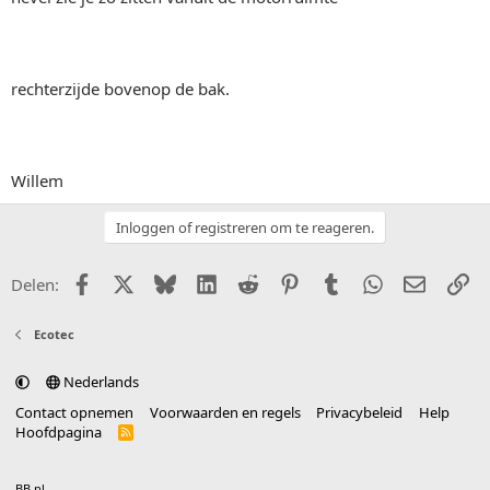
rechterzijde bovenop de bak.
Willem
Inloggen of registreren om te reageren.
Facebook
X (Twitter)
Bluesky
LinkedIn
Reddit
Pinterest
Tumblr
WhatsApp
E-mail
Li
Delen:
Ecotec
Nederlands
Contact opnemen
Voorwaarden en regels
Privacybeleid
Help
Hoofdpagina
R
S
S
®
Community platform by XenForo
© 2010-2025 XenForo Ltd.
vertaald door
BB.nl