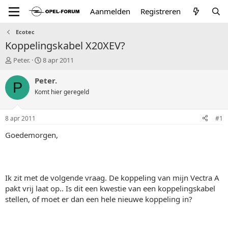
Aanmelden
Registreren
Ecotec
Koppelingskabel X20XEV?
T
S
Peter.
8 apr 2011
o
t
p
a
Peter.
P
i
r
Komt hier geregeld
c
t
s
d
t
a
8 apr 2011
#1
a
t
r
u
Goedemorgen,
t
m
e
r
Ik zit met de volgende vraag. De koppeling van mijn Vectra A
pakt vrij laat op.. Is dit een kwestie van een koppelingskabel
stellen, of moet er dan een hele nieuwe koppeling in?