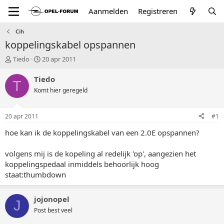
Aanmelden
Registreren
Cih
koppelingskabel opspannen
T
S
Tiedo
20 apr 2011
o
t
p
a
Tiedo
T
i
r
Komt hier geregeld
c
t
s
d
t
a
20 apr 2011
#1
a
t
r
u
hoe kan ik de koppelingskabel van een 2.0E opspannen?
t
m
e
volgens mij is de kopeling al redelijk 'op', aangezien het
r
koppelingspedaal inmiddels behoorlijk hoog
staat:thumbdown
jojonopel
J
Post best veel