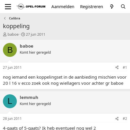
Aanmelden
Registreren
Calibra
koppeling
T
S
baboe
27 jun 2011
o
t
p
a
baboe
B
i
r
Komt hier geregeld
c
t
s
d
t
a
27 jun 2011
#1
a
t
r
u
nog iemand een koppelingset in de aanbieding mischien voor
t
m
20 l 16 v ecco zoek ook nog wiellagers voor achter gr baboe
e
r
lemmuh
L
Komt hier geregeld
28 jun 2011
#2
4-gaats of 5-gaats? Ik heb eventueel nog wel 2