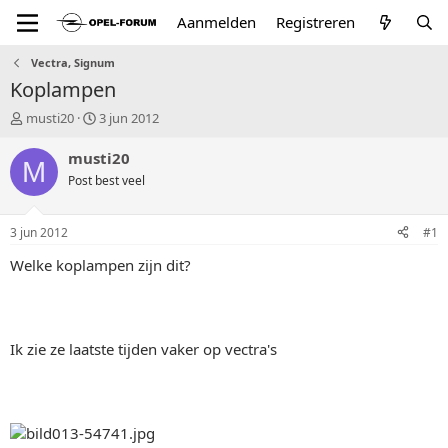
Aanmelden
Registreren
Vectra, Signum
Koplampen
T
S
musti20
3 jun 2012
o
t
p
a
musti20
M
i
r
Post best veel
c
t
s
d
t
a
3 jun 2012
#1
a
t
r
u
Welke koplampen zijn dit?
t
m
e
r
Ik zie ze laatste tijden vaker op vectra's