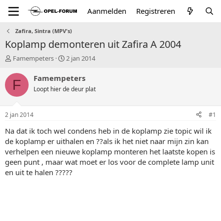
Aanmelden
Registreren
Zafira, Sintra (MPV's)
Koplamp demonteren uit Zafira A 2004
T
S
Famempeters
2 jan 2014
o
t
p
a
Famempeters
F
i
r
Loopt hier de deur plat
c
t
s
d
t
a
2 jan 2014
#1
a
t
r
u
Na dat ik toch wel condens heb in de koplamp zie topic wil ik
t
m
de koplamp er uithalen en ??als ik het niet naar mijn zin kan
e
verhelpen een nieuwe koplamp monteren het laatste kopen is
r
geen punt , maar wat moet er los voor de complete lamp unit
en uit te halen ?????