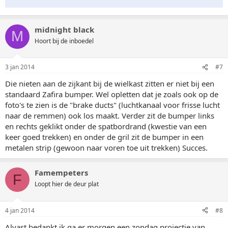
midnight black
M
Hoort bij de inboedel
3 jan 2014
#7
Die nieten aan de zijkant bij de wielkast zitten er niet bij een
standaard Zafira bumper. Wel opletten dat je zoals ook op de
foto's te zien is de "brake ducts" (luchtkanaal voor frisse lucht
naar de remmen) ook los maakt. Verder zit de bumper links
en rechts geklikt onder de spatbordrand (kwestie van een
keer goed trekken) en onder de gril zit de bumper in een
metalen strip (gewoon naar voren toe uit trekken) Succes.
Famempeters
F
Loopt hier de deur plat
4 jan 2014
#8
Alvast bedankt ik ga er morgen een zondag projectje van