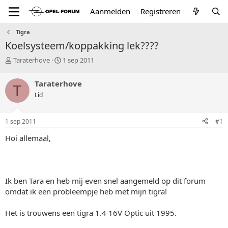
Aanmelden
Registreren
Tigra
Koelsysteem/koppakking lek????
T
S
Taraterhove
1 sep 2011
o
t
p
a
Taraterhove
T
i
r
Lid
c
t
s
d
t
a
1 sep 2011
#1
a
t
r
u
Hoi allemaal,
t
m
e
r
Ik ben Tara en heb mij even snel aangemeld op dit forum
omdat ik een probleempje heb met mijn tigra!
Het is trouwens een tigra 1.4 16V Optic uit 1995.