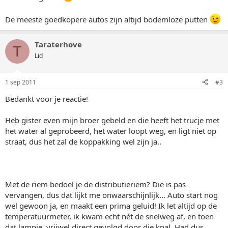
De meeste goedkopere autos zijn altijd bodemloze putten
Taraterhove
T
Lid
1 sep 2011
#3
Bedankt voor je reactie!
Heb gister even mijn broer gebeld en die heeft het trucje met
het water al geprobeerd, het water loopt weg, en ligt niet op
straat, dus het zal de koppakking wel zijn ja..
Met de riem bedoel je de distributieriem? Die is pas
vervangen, dus dat lijkt me onwaarschijnlijk... Auto start nog
wel gewoon ja, en maakt een prima geluid! Ik let altijd op de
temperatuurmeter, ik kwam echt nét de snelweg af, en toen
dat lampje, vrijwel direct gevolgd door die knal. Had dus