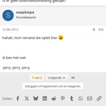
Is er geen koelvloeistofleiding geklapt?
soepkiepe
S
Forumbewoner
16 dec 2012
#20
hahah, toch iemand die oplet hier
ik ben het niet
:jerry :jerry :jerry
Laatste
1 van 2
Volgende
Inloggen of registreren om te reageren.
Facebook
X (Twitter)
Bluesky
LinkedIn
Reddit
Pinterest
Tumblr
WhatsApp
E-mail
Li
Delen: