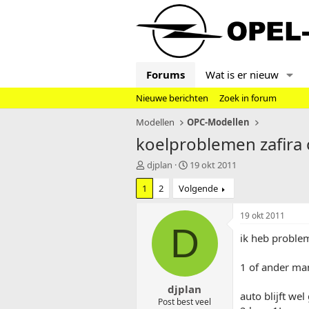
Forums
Wat is er nieuw
Nieuwe berichten
Zoek in forum
Modellen
OPC-Modellen
koelproblemen zafira 
T
S
djplan
19 okt 2011
o
t
1
2
Volgende
p
a
i
r
c
t
19 okt 2011
s
d
D
ik heb proble
t
a
a
t
r
u
1 of ander man
t
m
djplan
e
auto blijft we
r
Post best veel