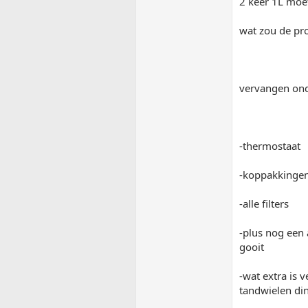
2 keer 1L moet
wat zou de pr
vervangen ond
-thermostaat
-koppakkingen
-alle filters
-plus nog een 
gooit
-wat extra is 
tandwielen di