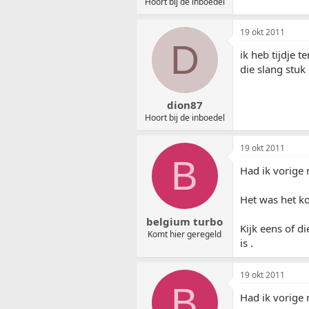
Hoort bij de inboedel
19 okt 2011
D
ik heb tijdje 
die slang stuk
dion87
Hoort bij de inboedel
19 okt 2011
B
Had ik vorige
Het was het k
belgium turbo
Kijk eens of di
Komt hier geregeld
is .
19 okt 2011
B
Had ik vorige