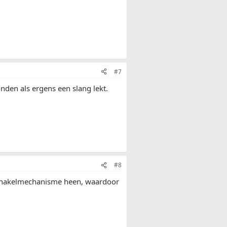
#7
nden als ergens een slang lekt.
#8
e schakelmechanisme heen, waardoor