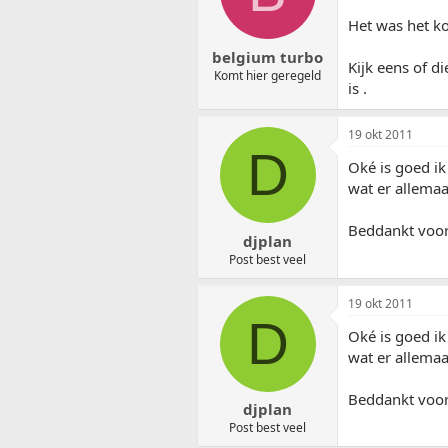
Het was het k
belgium turbo
Kijk eens of di
Komt hier geregeld
is .
19 okt 2011
D
Oké is goed i
wat er allema
Beddankt voor 
djplan
Post best veel
19 okt 2011
D
Oké is goed i
wat er allema
Beddankt voor 
djplan
Post best veel