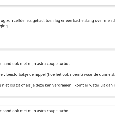
terug zon zelfde iets gehad, toen lag er een kachelslang over m
 ging.
 maand ook met mijn astra coupe turbo .
oelvloeistofbakje de nippel (hoe het ook noemt) waar de dunne s
e niet los zit of als je deze kan verdraaien , komt er water uit dan
 maand ook met mijn astra coupe turbo .