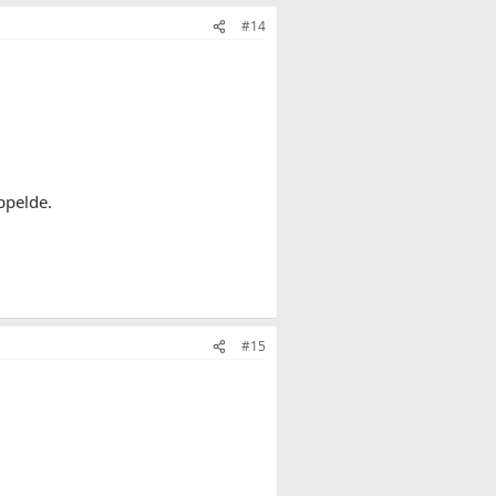
#14
ppelde.
#15