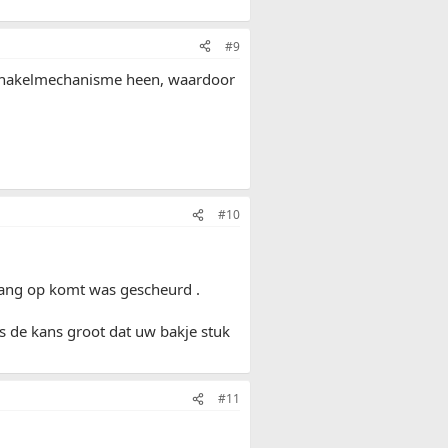
#9
e schakelmechanisme heen, waardoor
#10
lang op komt was gescheurd .
 is de kans groot dat uw bakje stuk
#11