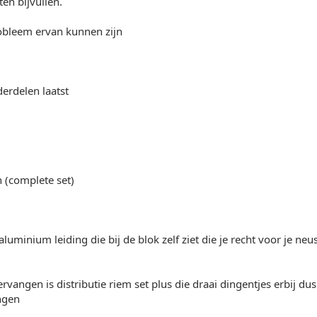
en bijvullen.
obleem ervan kunnen zijn
erdelen laatst
 (complete set)
aluminium leiding die bij de blok zelf ziet die je recht voor je ne
vervangen is distributie riem set plus die draai dingentjes erbij d
ngen