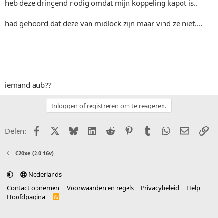
heb deze dringend nodig omdat mijn koppeling kapot is..
had gehoord dat deze van midlock zijn maar vind ze niet....
iemand aub??
Inloggen of registreren om te reageren.
Facebook
X (Twitter)
Bluesky
LinkedIn
Reddit
Pinterest
Tumblr
WhatsApp
E-mail
Li
Delen:
C20xe (2.0 16v)
Nederlands
Contact opnemen
Voorwaarden en regels
Privacybeleid
Help
Hoofdpagina
R
S
S
®
Community platform by XenForo
© 2010-2025 XenForo Ltd.
vertaald door