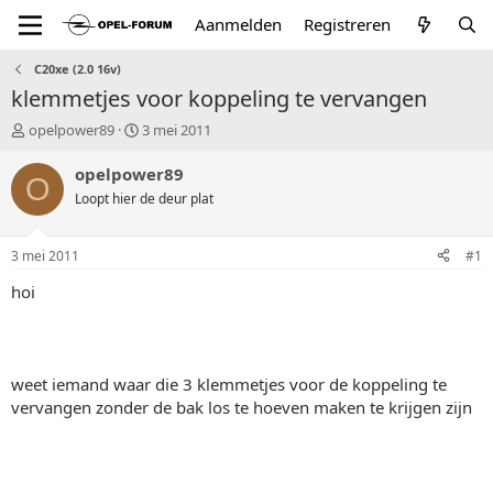
Aanmelden
Registreren
C20xe (2.0 16v)
klemmetjes voor koppeling te vervangen
T
S
opelpower89
3 mei 2011
o
t
p
a
opelpower89
O
i
r
Loopt hier de deur plat
c
t
s
d
t
a
3 mei 2011
#1
a
t
r
u
hoi
t
m
e
r
weet iemand waar die 3 klemmetjes voor de koppeling te
vervangen zonder de bak los te hoeven maken te krijgen zijn