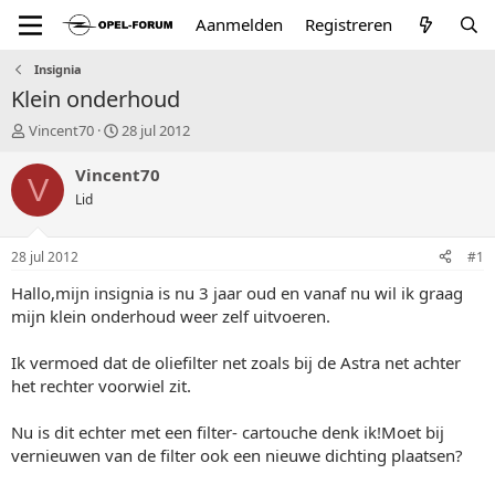
Aanmelden
Registreren
Insignia
Klein onderhoud
T
S
Vincent70
28 jul 2012
o
t
p
a
Vincent70
V
i
r
Lid
c
t
s
d
t
a
28 jul 2012
#1
a
t
r
u
Hallo,mijn insignia is nu 3 jaar oud en vanaf nu wil ik graag
t
m
mijn klein onderhoud weer zelf uitvoeren.
e
r
Ik vermoed dat de oliefilter net zoals bij de Astra net achter
het rechter voorwiel zit.
Nu is dit echter met een filter- cartouche denk ik!Moet bij
vernieuwen van de filter ook een nieuwe dichting plaatsen?