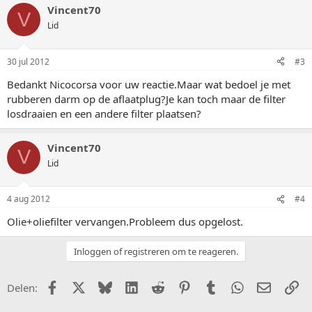
Vincent70
V
Lid
30 jul 2012
#3
Bedankt Nicocorsa voor uw reactie.Maar wat bedoel je met
rubberen darm op de aflaatplug?Je kan toch maar de filter
losdraaien en een andere filter plaatsen?
Vincent70
V
Lid
4 aug 2012
#4
Olie+oliefilter vervangen.Probleem dus opgelost.
Inloggen of registreren om te reageren.
Facebook
X (Twitter)
Bluesky
LinkedIn
Reddit
Pinterest
Tumblr
WhatsApp
E-mail
Li
Delen: