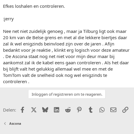
Efkes loshalen en controleren.
:jerry
Nee net niet zuidelijk genoeg , maar ja Tilburg ligt ook maar
20 km van de Belse grens en met al die lekkere biertjes daar
zal ik wel enigzinds beinvloed zijn over de jaren . Afijn
bedankt voor je reaktie , klinkt erg logisch voor deze amateur
. De Ascona staat nog net niet voor mijn deur maar bij
aankomst zal ik de kabel eens gaan controleren . Als het daar
bij blijft valt het gelukkig allemaal wel mee en met de
TomTom valt de snelheid ook nog wel enigzinds te
controleren .
Inloggen of registreren om te reageren.
Facebook
X (Twitter)
Bluesky
LinkedIn
Reddit
Pinterest
Tumblr
WhatsApp
E-mail
Li
Delen:
Ascona