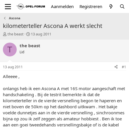
Aanmelden
Registreren
Ascona
kilometerteller Ascona A werkt slecht
T
S
the beast
13 aug 2011
o
t
p
a
the beast
T
i
r
Lid
c
t
s
d
t
a
13 aug 2011
#1
a
t
r
u
Alleeee ,
t
m
e
onlangs heb ik een Ascona A met 16S motor aangeschaft met
r
handschakeling . Bij de testrit bemerkte ik dat de
kilometerteller in de vierde versnelling begon te haperen en
niet boven de 50km op het dashbord uitkwam . Het bakje
voelde dunnetjes aan in de vierde versnelling , sinchroonmes
bijna op zou ik zelf zeggen als amateur hobbiest . Ben ik toe
aan een goei tweedehands versnellingsbakje of is de kabel