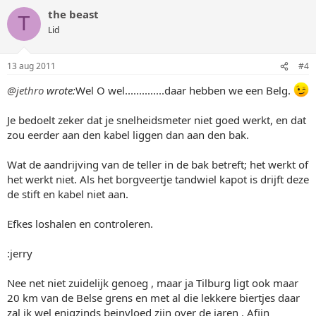
the beast
T
Lid
13 aug 2011
#4
@jethro
wrote:
Wel O wel..............daar hebben we een Belg.
Je bedoelt zeker dat je snelheidsmeter niet goed werkt, en dat
zou eerder aan den kabel liggen dan aan den bak.
Wat de aandrijving van de teller in de bak betreft; het werkt of
het werkt niet. Als het borgveertje tandwiel kapot is drijft deze
de stift en kabel niet aan.
Efkes loshalen en controleren.
:jerry
Nee net niet zuidelijk genoeg , maar ja Tilburg ligt ook maar
20 km van de Belse grens en met al die lekkere biertjes daar
zal ik wel enigzinds beinvloed zijn over de jaren . Afijn