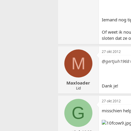
Iemand nog ti
Of weet ik nou
sloten dat ze 
27 okt 2012
M
@gertjuh1968
Maxloader
Dank je!
Lid
27 okt 2012
G
misschien help