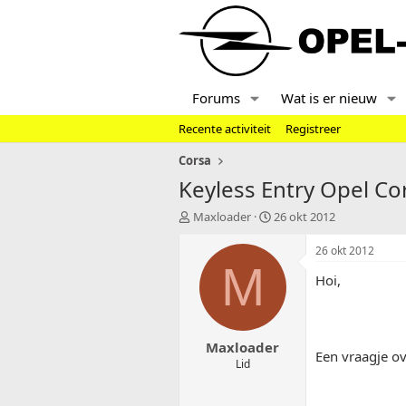
Forums
Wat is er nieuw
Recente activiteit
Registreer
Corsa
Keyless Entry Opel C
T
S
Maxloader
26 okt 2012
o
t
p
a
26 okt 2012
i
r
M
Hoi,
c
t
s
d
t
a
a
t
Maxloader
r
u
Een vraagje ov
t
m
Lid
e
r