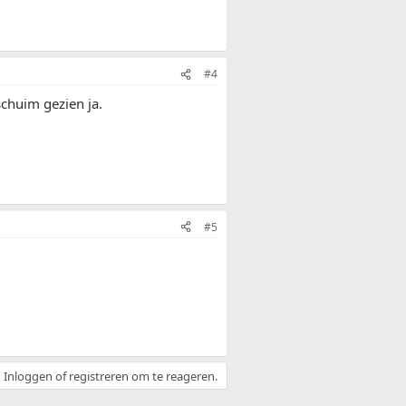
#4
chuim gezien ja.
#5
Inloggen of registreren om te reageren.