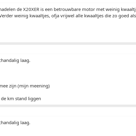
 nadelen de X20XER is een betrouwbare motor met weinig kwaaltj
Verder weinig kwaaltjes, ofja vrijwel alle kwaaltjes die zo goed al
chandalig laag.
mee zijn (mijn meening)
n de km stand liggen
chandalig laag.