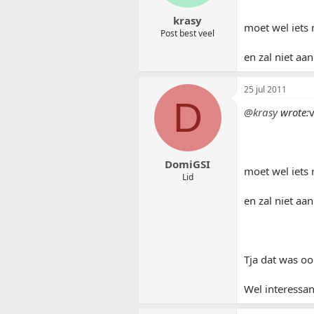
krasy
moet wel iets 
Post best veel
en zal niet aa
25 jul 2011
D
@krasy
wrote:
v
DomiGSI
moet wel iets 
Lid
en zal niet aa
Tja dat was oo
Wel interessant