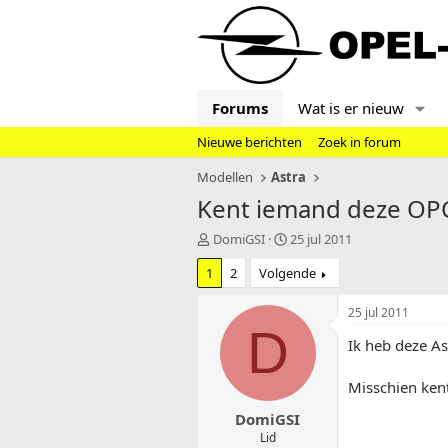
Forums
Wat is er nieuw
Nieuwe berichten
Zoek in forum
Modellen
Astra
Kent iemand deze OP
T
S
DomiGSI
25 jul 2011
o
t
1
2
Volgende
p
a
i
r
c
t
25 jul 2011
s
d
D
Ik heb deze As
t
a
a
t
r
u
Misschien ken
t
m
DomiGSI
e
r
Lid