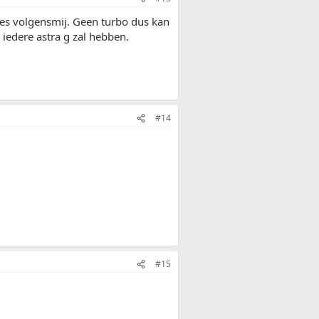
es volgensmij. Geen turbo dus kan
s iedere astra g zal hebben.
#14
#15