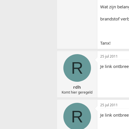
Wat zijn belan
brandstof verb
Tanx!
25 jul 2011
R
Je link ontbre
rdh
Komt hier geregeld
25 jul 2011
R
Je link ontbre