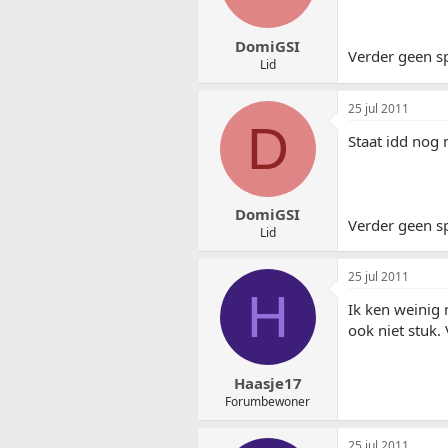
DomiGSI
Verder geen sp
Lid
25 jul 2011
D
Staat idd nog 
DomiGSI
Verder geen sp
Lid
25 jul 2011
H
Ik ken weinig
ook niet stuk. 
Haasje17
Forumbewoner
25 jul 2011