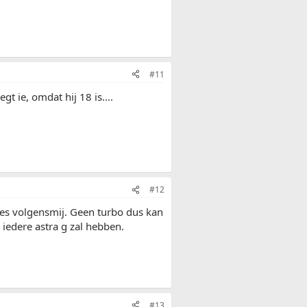
#11
t ie, omdat hij 18 is....
#12
es volgensmij. Geen turbo dus kan
s iedere astra g zal hebben.
#13