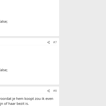
alse;
#7
alse;
#8
voordat je hem koopt zou ik even
 of haar bezit is.