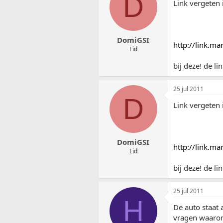
D
Link vergeten i
DomiGSI
http://link.m
Lid
bij deze! de l
25 jul 2011
D
Link vergeten i
DomiGSI
http://link.m
Lid
bij deze! de l
25 jul 2011
H
De auto staat
vragen waarom 