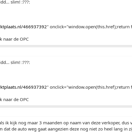
dd... slim! :???:
arktplaats.nl/466937392
" onclick="window.open(this.href);return f
ink naar de OPC
dd... slim! :???:
arktplaats.nl/466937392
" onclick="window.open(this.href);return f
ink naar de OPC
 als ik kijk nog maar 3 maanden op naam van deze verkoper, dus 
dat de auto weg gaat aangezien deze nog niet zo heel lang in zijn