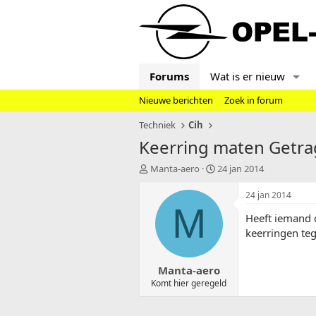
Forums
Wat is er nieuw
Nieuwe berichten
Zoek in forum
Techniek
Cih
Keerring maten Getra
T
S
Manta-aero
24 jan 2014
o
t
p
a
24 jan 2014
i
r
M
Heeft iemand 
c
t
s
d
keerringen teg
t
a
a
t
Manta-aero
r
u
t
m
Komt hier geregeld
e
r