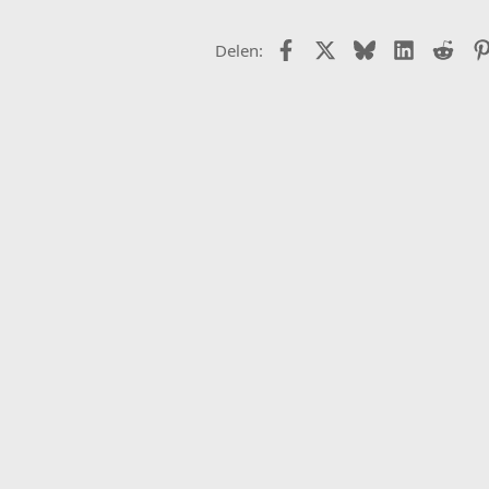
Facebook
X (Twitter)
Bluesky
LinkedIn
Redd
Delen: