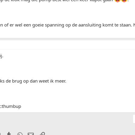
en of er wel een goeie spanning op de aansluiting komt te staan. N
j.
aks de brug op dan weet ik meer.
kt:thumbup
it
Pinterest
Tumblr
WhatsApp
E-mail
Link