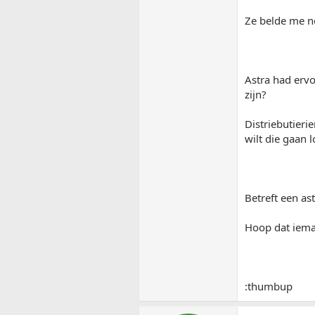
Ze belde me ne
Astra had ervo
zijn?
Distriebutieri
wilt die gaan 
Betreft een as
Hoop dat iema
:thumbup