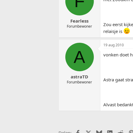
F
Fearless
Zou eerst kijk
Forumbewoner
relaisje is
19 aug 2010
A
vonken doet hi
astraTD
Astra gaat str
Forumbewoner
Alvast bedan
Facebook
X (Twitter)
Bluesky
LinkedIn
Redd
Delen: