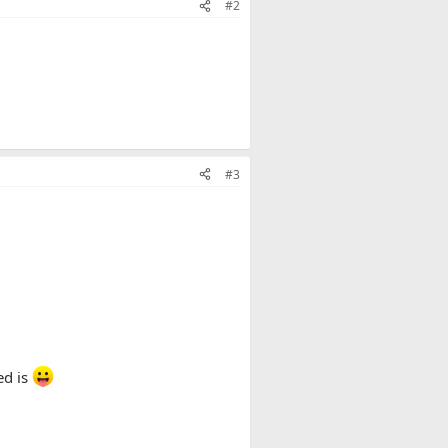
#2
#3
ed is