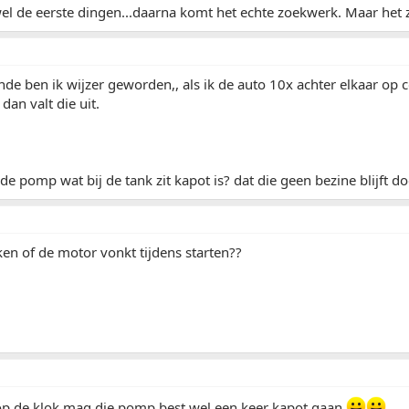
wel de eerste dingen...daarna komt het echte zoekwerk. Maar het za
de ben ik wijzer geworden,, als ik de auto 10x achter elkaar op c
dan valt die uit.
de pomp wat bij de tank zit kapot is? dat die geen bezine blijft d
ken of de motor vonkt tijdens starten??
 de klok mag die pomp best wel een keer kapot gaan
.