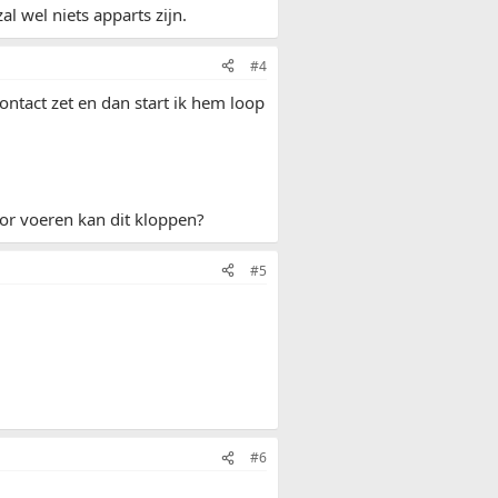
l wel niets apparts zijn.
#4
ontact zet en dan start ik hem loop
oor voeren kan dit kloppen?
#5
#6