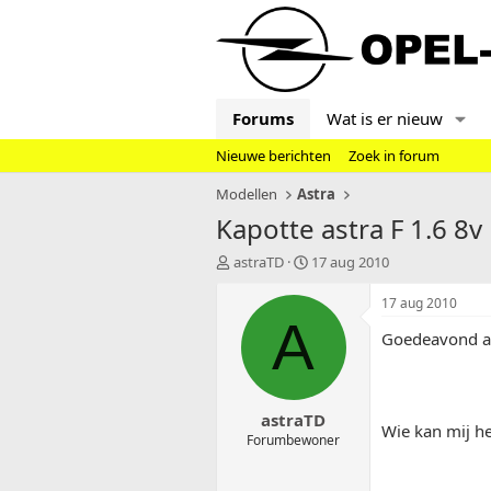
Forums
Wat is er nieuw
Nieuwe berichten
Zoek in forum
Modellen
Astra
Kapotte astra F 1.6 8v 
T
S
astraTD
17 aug 2010
o
t
p
a
17 aug 2010
i
r
A
Goedeavond a
c
t
s
d
t
a
a
t
astraTD
r
u
Wie kan mij he
t
m
Forumbewoner
e
r