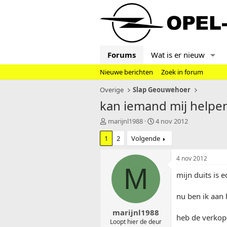
Forums
Wat is er nieuw
Nieuwe berichten
Zoek in forum
Overige
Slap Geouwehoer
kan iemand mij helpen
T
S
marijnl1988
4 nov 2012
o
t
1
2
Volgende
p
a
i
r
c
t
4 nov 2012
s
d
M
mijn duits is e
t
a
a
t
r
u
nu ben ik aan
t
m
marijnl1988
e
heb de verkope
r
Loopt hier de deur