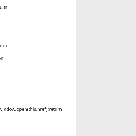
uits
em )
en
"window.open(this.href);return