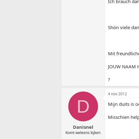
Ich brauch da
Shön viele dank
Mit freundlich
JOUW NAAM H
?
4 nov 2012
D
Mijn duits is o
Misschien help
Danisnel
Komt weleens kijken