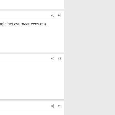
#7
ogle het evt maar eens op)..
#8
#9