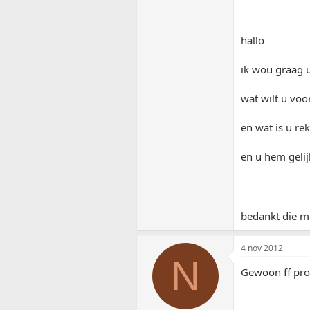
hallo
ik wou graag u
wat wilt u voo
en wat is u r
en u hem gelij
bedankt die 
4 nov 2012
N
Gewoon ff pr