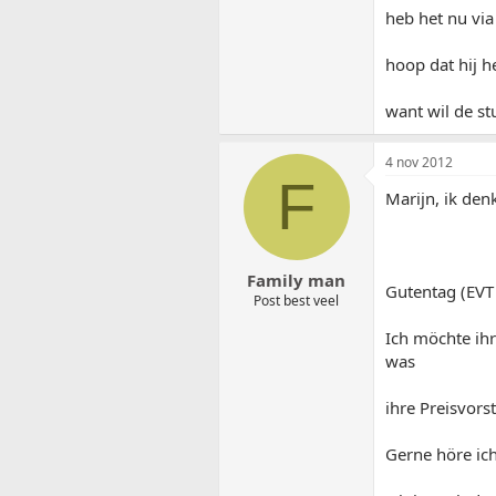
heb het nu via
hoop dat hij h
want wil de st
4 nov 2012
F
Marijn, ik denk
Family man
Gutentag (EV
Post best veel
Ich möchte ihr
was
ihre Preisvors
Gerne höre ich