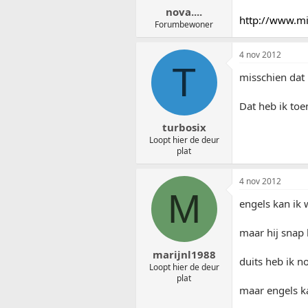
nova....
http://www.mi
Forumbewoner
4 nov 2012
T
misschien dat 
Dat heb ik toe
turbosix
Loopt hier de deur
plat
4 nov 2012
M
engels kan ik 
maar hij snap 
marijnl1988
duits heb ik n
Loopt hier de deur
plat
maar engels ka