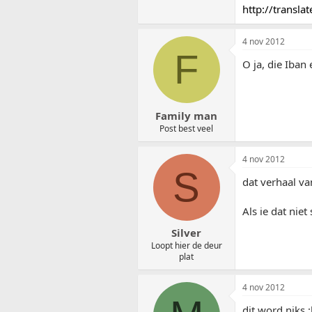
http://translat
4 nov 2012
F
O ja, die Iban
Family man
Post best veel
4 nov 2012
S
dat verhaal va
Als ie dat niet
Silver
Loopt hier de deur
plat
4 nov 2012
dit word niks