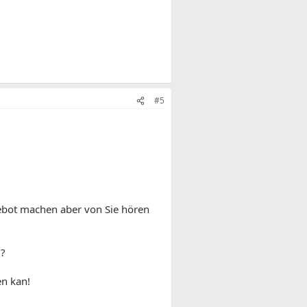
#5
ngebot machen aber von Sie hören
d?
en kan!