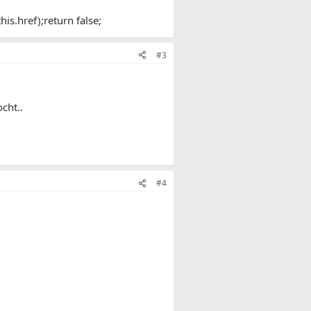
is.href);return false;
#3
cht..
#4