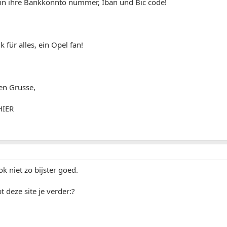
nn ihre Bankkonnto nummer, Iban und Bic code!
 für alles, ein Opel fan!
en Grusse,
IER
ok niet zo bijster goed.
t deze site je verder:?