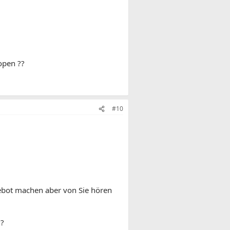
open ??
#10
ngebot machen aber von Sie hören
d?