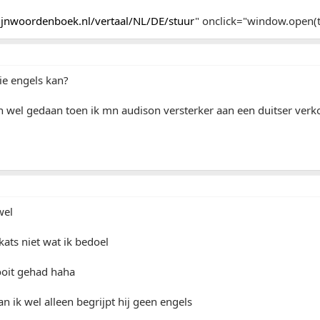
jnwoordenboek.nl/vertaal/NL/DE/stuur
" onclick="window.open(th
ie engels kan?
n wel gedaan toen ik mn audison versterker aan een duitser verko
wel
kats niet wat ik bedoel
ooit gehad haha
n ik wel alleen begrijpt hij geen engels