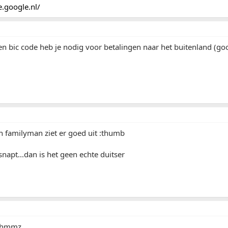
e.google.nl/
 en bic code heb je nodig voor betalingen naar het buitenland (go
n familyman ziet er goed uit :thumb
 snapt...dan is het geen echte duitser
 :hmmz