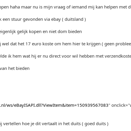
appen haha maar nu is mijn vraag of iemand mij kan helpen met d
k een stuur gevonden via ebay ( duitsland )
eigenlijk gelijk kopen en niet dom bieden
ij wel dat het 17 euro koste om hem hier te krijgen ( geen proble
elde ik hem wat hij er nu direct voor wil hebben met verzendkost
van het bieden
ay.nl/ws/eBayISAPI.dll?ViewItem&item=150939567083
" onclick=
vertellen hoe je dit vertaalt in het duits ( goed duits )