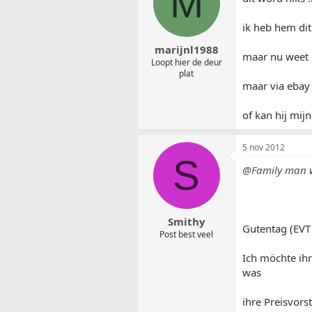
M
ik heb hem dit
marijnl1988
maar nu weet h
Loopt hier de deur
plat
maar via ebay
of kan hij mij
5 nov 2012
S
@Family man
w
Smithy
Gutentag (EV
Post best veel
Ich möchte ihr
was
ihre Preisvors