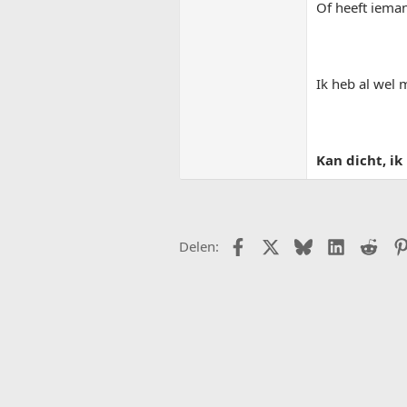
Of heeft ieman
Ik heb al wel
Kan dicht, ik
Facebook
X (Twitter)
Bluesky
LinkedIn
Redd
Delen: