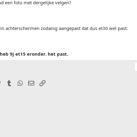
d een foto met dergelijke velgen?
 mn achterschermen zodanig aangepast dat dus et30 wel past.
 heb 9j et15 eronder. het past.
it
Pinterest
Tumblr
WhatsApp
E-mail
Link