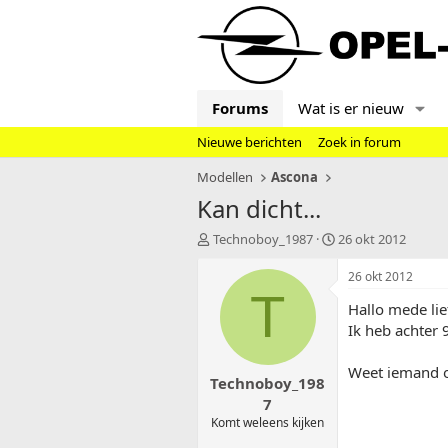
Forums
Wat is er nieuw
Nieuwe berichten
Zoek in forum
Modellen
Ascona
Kan dicht...
T
S
Technoboy_1987
26 okt 2012
o
t
p
a
26 okt 2012
i
r
T
Hallo mede lie
c
t
s
d
Ik heb achter 
t
a
a
t
Weet iemand of
Technoboy_198
r
u
t
m
7
e
Komt weleens kijken
r