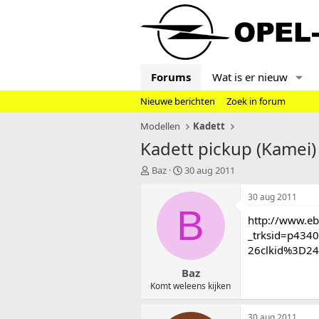
Forums
Wat is er nieuw
Nieuwe berichten
Zoek in forum
Modellen
Kadett
Kadett pickup (Kamei)
T
S
Baz
30 aug 2011
o
t
p
a
30 aug 2011
i
r
B
http://www.eb
c
t
s
d
_trksid=p43
t
a
26clkid%3D2
a
t
Baz
r
u
t
m
Komt weleens kijken
e
r
30 aug 2011