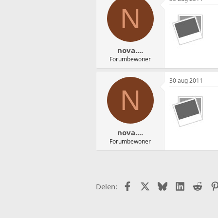
N
nova....
Forumbewoner
30 aug 2011
N
nova....
Forumbewoner
Facebook
X (Twitter)
Bluesky
LinkedIn
Redd
Delen: