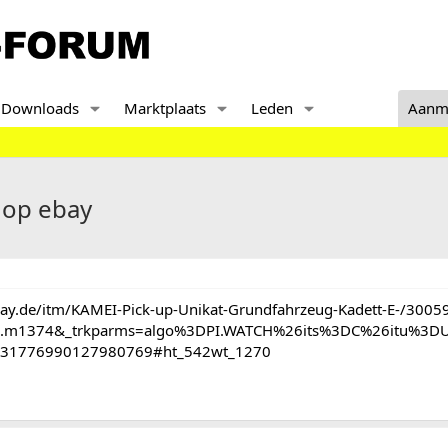
Downloads
Marktplaats
Leden
Aanm
 op ebay
ay.de/itm/KAMEI-Pick-up-Unikat-Grundfahrzeug-Kadett-E-/300
40.m1374&_trkparms=algo%3DPI.WATCH%26its%3DC%26itu%
431776990127980769#ht_542wt_1270