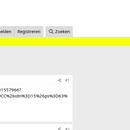
elden
Registreren
Zoeken
#1
591557966?
3DUCC%26otn%3D15%26ps%3D63%
#2