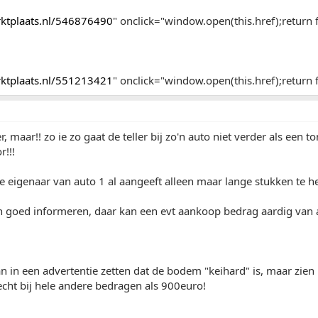
arktplaats.nl/546876490
" onclick="window.open(this.href);return f
arktplaats.nl/551213421
" onclick="window.open(this.href);return f
r, maar!! zo ie zo gaat de teller bij zo'n auto niet verder als een
r!!!
 eigenaar van auto 1 al aangeeft alleen maar lange stukken te 
en goed informeren, daar kan een evt aankoop bedrag aardig van
n in een advertentie zetten dat de bodem "keihard" is, maar zie
echt bij hele andere bedragen als 900euro!