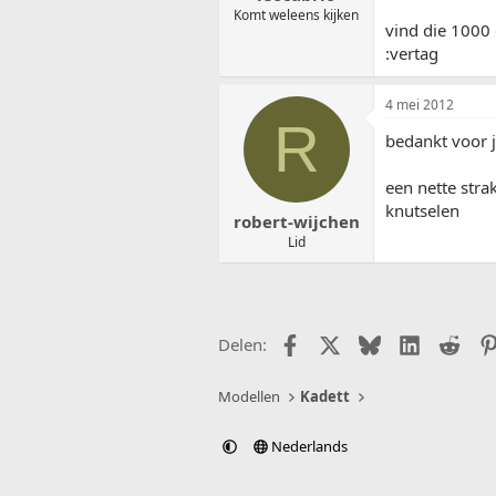
Komt weleens kijken
vind die 1000 
:vertag
4 mei 2012
R
bedankt voor j
een nette stra
knutselen
robert-wijchen
Lid
Facebook
X (Twitter)
Bluesky
LinkedIn
Redd
Delen:
Modellen
Kadett
Nederlands