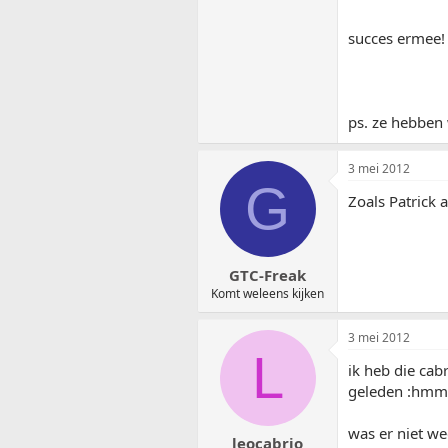
succes ermee!
ps. ze hebben 
3 mei 2012
G
Zoals Patrick a
GTC-Freak
Komt weleens kijken
3 mei 2012
L
ik heb die cabr
geleden :hmm
was er niet we
leocabrio