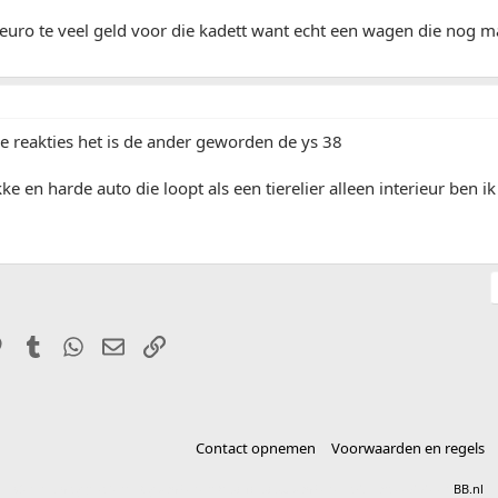
euro te veel geld voor die kadett want echt een wagen die nog ma
e reakties het is de ander geworden de ys 38
kke en harde auto die loopt als een tierelier alleen interieur ben i
it
Pinterest
Tumblr
WhatsApp
E-mail
Link
Contact opnemen
Voorwaarden en regels
®
Community platform by XenForo
© 2010-2025 XenForo Ltd.
vertaald door
BB.nl