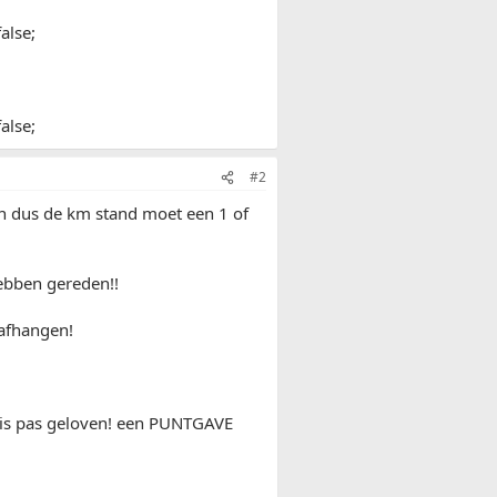
alse;
alse;
#2
 ton dus de km stand moet een 1 of
hebben gereden!!
 afhangen!
n is pas geloven! een PUNTGAVE