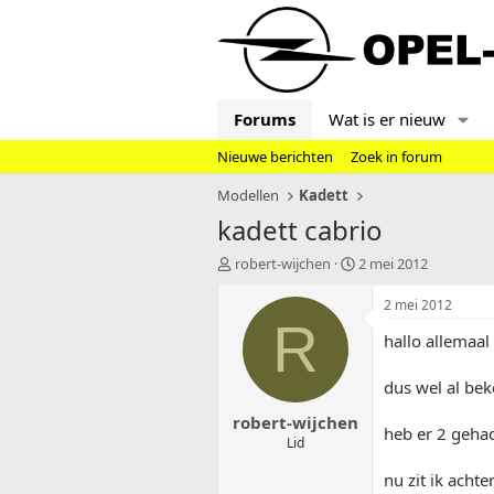
Forums
Wat is er nieuw
Nieuwe berichten
Zoek in forum
Modellen
Kadett
kadett cabrio
T
S
robert-wijchen
2 mei 2012
o
t
p
a
2 mei 2012
i
r
R
hallo allemaal
c
t
s
d
t
a
dus wel al bek
a
t
robert-wijchen
r
u
heb er 2 gehad
t
m
Lid
e
nu zit ik achte
r