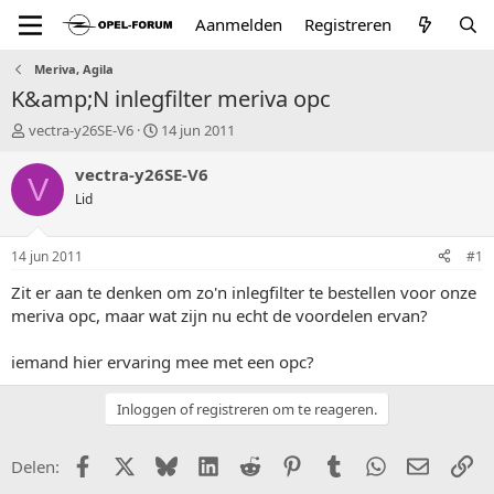
Aanmelden
Registreren
Meriva, Agila
K&amp;N inlegfilter meriva opc
T
S
vectra-y26SE-V6
14 jun 2011
o
t
p
a
vectra-y26SE-V6
V
i
r
Lid
c
t
s
d
t
a
14 jun 2011
#1
a
t
r
u
Zit er aan te denken om zo'n inlegfilter te bestellen voor onze
t
m
meriva opc, maar wat zijn nu echt de voordelen ervan?
e
r
iemand hier ervaring mee met een opc?
Inloggen of registreren om te reageren.
Facebook
X (Twitter)
Bluesky
LinkedIn
Reddit
Pinterest
Tumblr
WhatsApp
E-mail
Li
Delen: