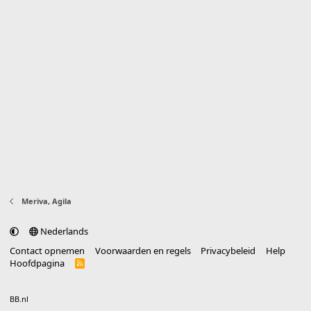
Meriva, Agila
Nederlands
Contact opnemen
Voorwaarden en regels
Privacybeleid
Help
Hoofdpagina
R
S
S
®
Community platform by XenForo
© 2010-2025 XenForo Ltd.
vertaald door
BB.nl