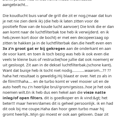
aangebracht...
Die koudlucht buis vanaf de grill die zit er nog.(maar dat kun
je net nie zien denk ik) (die heb ik laten zitten voor de
positiefe flow van de koude lucht aanvoer) Die knik die er dan
aan komt naar de luchtfilterbak toe heb ik verwijderd. en ik
heb.(even kort door de bocht) er met een decopeerzaag op
zitten te hakken Ja in de luchtfilterbak dan.die heeft even een
3x z'n groot gat er bij gekregen
aan de onderkant en aan
de voor kant. en toen ik toch bezig was heb ik ook even die
veels te kleine buis of restructie(hoe jullie dat ook noemen) er
uit gesloopt. Zit aan in de deksel luchtfilterbak.(schone kant).
Want dat buisje heb ik tocht niet nodig............waarom...?? ??
haha het resultaat is geweldig.Hij blaast er over. Net zo als in
de film!!!!haha.... en de turbo komt er veel mooier uit en de
auto heeft nu z'n heerlijke brul/grom/gesisss..hoe je het ook
noemen wilt.En ik heb dus een hekel aan die
vieze natte
inleg/of open filters.
dit is goedkoper en ik vind:&gt; het
beter!!! maar heren/dames dit is geheel persoonlijk. ik en had
dit ook bij me coupe.Haha dan hoor geen turbo maar hij
gromt heerlijk..Mijn gsi moest er ook aan geloven. Daar zit