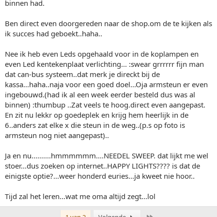
binnen had.
Ben direct even doorgereden naar de shop.om de te kijken als
ik succes had geboekt..haha..
Nee ik heb even Leds opgehaald voor in de koplampen en
even Led kentekenplaat verlichting... :swear grrrrrr fijn man
dat can-bus systeem..dat merk je direckt bij de
kassa...haha..naja voor een goed doel...Oja armsteun er even
ingebouwd.(had ik al een week eerder besteld dus was al
binnen) :thumbup ..Zat veels te hoog.direct even aangepast.
En zit nu lekkr op goedeplek en krijg hem heerlijk in de
6..anders zat elke x die steun in de weg..(p.s op foto is
armsteun nog niet aangepast)..
Ja en nu..........hmmmmmm....NEEDEL SWEEP. dat lijkt me wel
stoer...dus zoeken op internet..HAPPY LIGHTS???? is dat de
einigste optie?...weer honderd euries...ja kweet nie hoor..
Tijd zal het leren...wat me oma altijd zegt...lol
Laatste