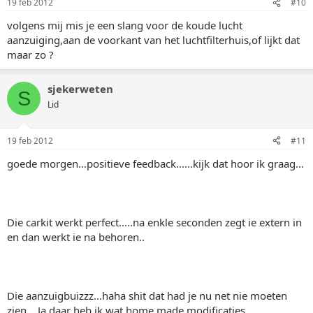
19 feb 2012
#10
volgens mij mis je een slang voor de koude lucht
aanzuiging,aan de voorkant van het luchtfilterhuis,of lijkt dat
maar zo ?
sjekerweten
S
Lid
19 feb 2012
#11
goede morgen...positieve feedback......kijk dat hoor ik graag...
Die carkit werkt perfect.....na enkle seconden zegt ie extern in
en dan werkt ie na behoren..
Die aanzuigbuizzz...haha shit dat had je nu net nie moeten
zien... Ja daar heb ik wat home made modificaties