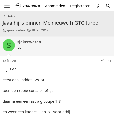
Aanmelden
Registreren
Astra
Jaaa hij is binnen Me nieuwe h GTC turbo
T
S
sjekerweten
18 feb 2012
o
t
p
a
sjekerweten
S
i
r
Lid
c
t
s
d
t
a
18 feb 2012
#1
a
t
r
u
Hij is er......
t
m
e
eerst een kaddet1.2s '80
r
toen een rooie corsa b 1.6 gsi.
daarna een een astra g coupe 1.8
en weer een kaddet 1.2n '81 voor erbij