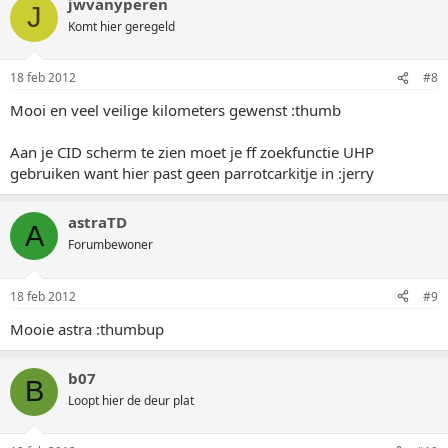
jwvanyperen
J
Komt hier geregeld
18 feb 2012
#8
Mooi en veel veilige kilometers gewenst :thumb
Aan je CID scherm te zien moet je ff zoekfunctie UHP
gebruiken want hier past geen parrotcarkitje in :jerry
astraTD
A
Forumbewoner
18 feb 2012
#9
Mooie astra :thumbup
b07
B
Loopt hier de deur plat