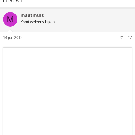
doen :wtf
maatmuis
M
Komt weleens kijken
14 jun 2012
#7