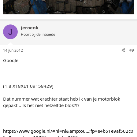
jeroenk
J
Hoort bij de inboedel
14 jun 2012
#9
Google:
(1.8 X18XE1 09158429)
Dat nummer wat erachter staat heb ik van je motorblok
gepakt... Is het niet hetzelfde blok?!?
https://www.google.nl/#hl=nl&amp;ou...;fp=e4b51e9af502c0