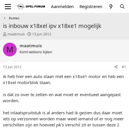
Aanmelden
Registreren
Ecotec
is inbouw x18xel ipv x18xe1 mogelijk
T
S
maatmuis
13 jun 2012
o
t
p
a
maatmuis
M
i
r
Komt weleens kijken
c
t
s
d
t
a
13 jun 2012
#1
a
t
r
u
ik heb hier een auto staan met een x18xe1 motor en heb een
t
m
x18xel motorblok staan.
e
r
is dat zo over te zetten en wat moet er eventueel aangepast
worden.
het inlaatspruitstuk is al anders had ik gezien dus daar moet
iets op verzonnen worden maar weet iemand of er nog meer
verschillen zijn en hoeveel pk's verschil zit er tussen deze 2