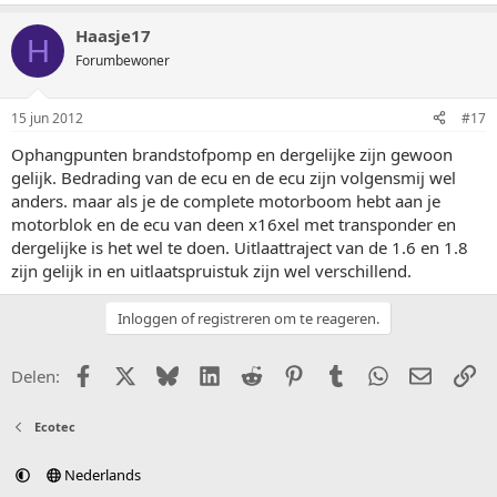
Haasje17
H
Forumbewoner
15 jun 2012
#17
Ophangpunten brandstofpomp en dergelijke zijn gewoon
gelijk. Bedrading van de ecu en de ecu zijn volgensmij wel
anders. maar als je de complete motorboom hebt aan je
motorblok en de ecu van deen x16xel met transponder en
dergelijke is het wel te doen. Uitlaattraject van de 1.6 en 1.8
zijn gelijk in en uitlaatspruistuk zijn wel verschillend.
Inloggen of registreren om te reageren.
Facebook
X (Twitter)
Bluesky
LinkedIn
Reddit
Pinterest
Tumblr
WhatsApp
E-mail
Li
Delen:
Ecotec
Nederlands