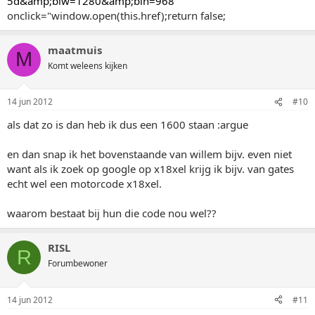
5d&amp;biw=1280&amp;bih=968
"
onclick="window.open(this.href);return false;
maatmuis
M
Komt weleens kijken
14 jun 2012
#10
als dat zo is dan heb ik dus een 1600 staan :argue
en dan snap ik het bovenstaande van willem bijv. even niet
want als ik zoek op google op x18xel krijg ik bijv. van gates
echt wel een motorcode x18xel.
waarom bestaat bij hun die code nou wel??
RISL
R
Forumbewoner
14 jun 2012
#11