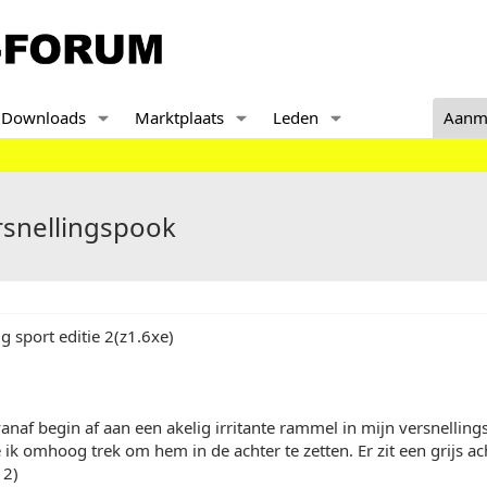
Downloads
Marktplaats
Leden
Aanm
ersnellingspook
a g sport editie 2(z1.6xe)
vanaf begin af aan een akelig irritante rammel in mijn versnelling
ie ik omhoog trek om hem in de achter te zetten. Er zit een grijs a
 2)