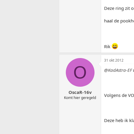
Deze ring zit 
haal de pookho
Rik
31 okt 2012
O
@KadAstra-EF
OscaR-16v
Volgens de VOD
Komt hier geregeld
Deze heb ik kl