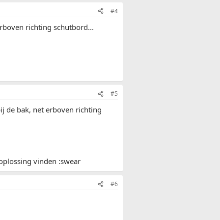
#4
rboven richting schutbord...
#5
j de bak, net erboven richting
 oplossing vinden :swear
#6