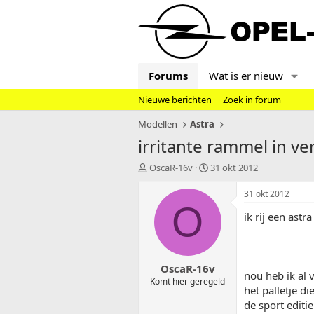
Forums
Wat is er nieuw
Nieuwe berichten
Zoek in forum
Modellen
Astra
irritante rammel in v
T
S
OscaR-16v
31 okt 2012
o
t
p
a
31 okt 2012
i
r
O
ik rij een astr
c
t
s
d
t
a
a
t
OscaR-16v
r
u
nou heb ik al 
t
m
Komt hier geregeld
het palletje d
e
de sport editie
r