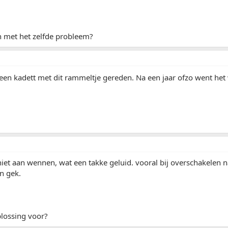
n met het zelfde probleem?
n een kadett met dit rammeltje gereden. Na een jaar ofzo went het
niet aan wennen, wat een takke geluid. vooral bij overschakelen n
n gek.
plossing voor?