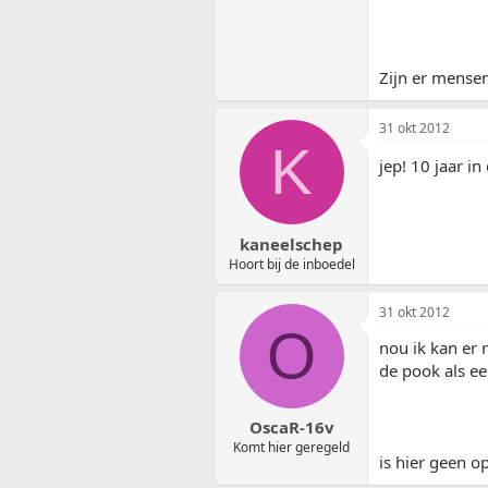
Zijn er mense
31 okt 2012
K
jep! 10 jaar i
kaneelschep
Hoort bij de inboedel
31 okt 2012
O
nou ik kan er 
de pook als ee
OscaR-16v
Komt hier geregeld
is hier geen o