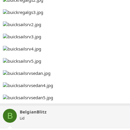
BelgianBlitz
B
Lid