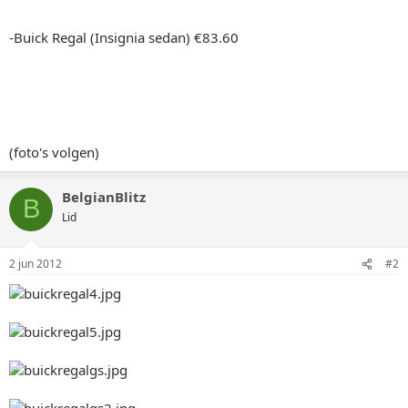
-Buick Regal (Insignia sedan) €83.60
(foto's volgen)
BelgianBlitz
B
Lid
2 jun 2012
#2