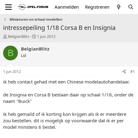
Aanmelden
Registreren
Miniaturen en schaal modellen
intressepeiling 1/18 Corsa B en Insignia
T
S
BelgianBlitz
1 jun 2012
o
t
p
a
BelgianBlitz
B
i
r
Lid
c
t
s
d
t
a
1 jun 2012
#1
a
t
r
u
ik heb contact gehad met een Chinese modelautohandelaar.
t
m
e
de Insignia en Corsa B bestaan daar op schaal 1/18, onder de
r
naam "Buick"
ik heb gemaild of ik korting kon krijgen als ik er meerdere
zou bestellen. dit is mogelijk op voorwaarde dat ik er per
model minstens 6 bestel.