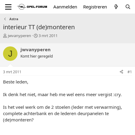
Aanmelden
Registreren
Astra
interieur TT (de)monteren
T
S
jwvanyperen
3 mrt 2011
o
t
p
a
jwvanyperen
J
i
r
Komt hier geregeld
c
t
s
d
t
a
3 mrt 2011
#1
a
t
r
u
Beste leden,
t
m
e
Ik denk het niet, maar heb me wel eens meer vergist :cry.
r
Is het veel werk om de 2 stoelen (leder met verwarming),
complete achterbank en de lederen deurpanelen te
(de)monteren?