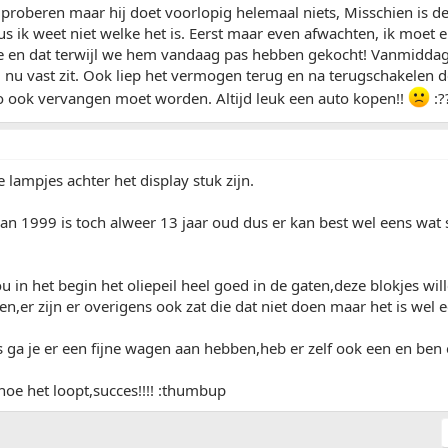
t proberen maar hij doet voorlopig helemaal niets, Misschien is 
s ik weet niet welke het is. Eerst maar even afwachten, ik moet
e en dat terwijl we hem vandaag pas hebben gekocht! Vanmiddag 
nu vast zit. Ook liep het vermogen terug en na terugschakelen d
 ook vervangen moet worden. Altijd leuk een auto kopen!!
:?
e lampjes achter het display stuk zijn.
van 1999 is toch alweer 13 jaar oud dus er kan best wel eens wat
u in het begin het oliepeil heel goed in de gaten,deze blokjes wil
en,er zijn er overigens ook zat die dat niet doen maar het is wel e
 is ga je er een fijne wagen aan hebben,heb er zelf ook een en ben
oe het loopt,succes!!!! :thumbup