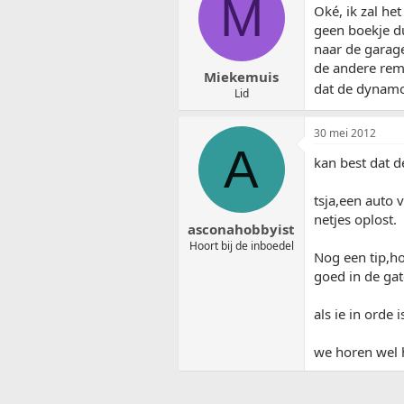
M
Oké, ik zal he
geen boekje du
naar de garag
de andere rem 
Miekemuis
dat de dynamo
Lid
30 mei 2012
A
kan best dat d
tsja,een auto 
netjes oplost.
asconahobbyist
Hoort bij de inboedel
Nog een tip,ho
goed in de gat
als ie in orde
we horen wel h