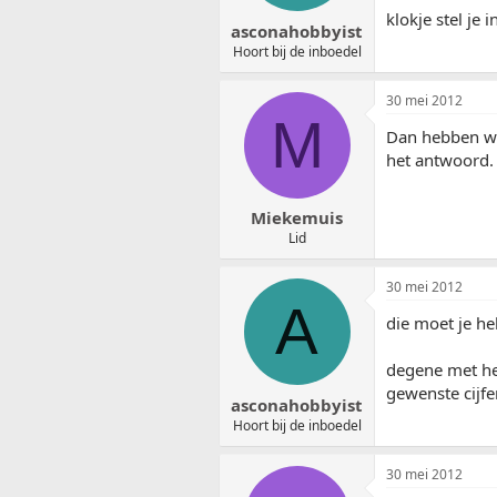
klokje stel je 
asconahobbyist
Hoort bij de inboedel
30 mei 2012
M
Dan hebben wij
het antwoord.
Miekemuis
Lid
30 mei 2012
A
die moet je he
degene met het
gewenste cijfer
asconahobbyist
Hoort bij de inboedel
30 mei 2012