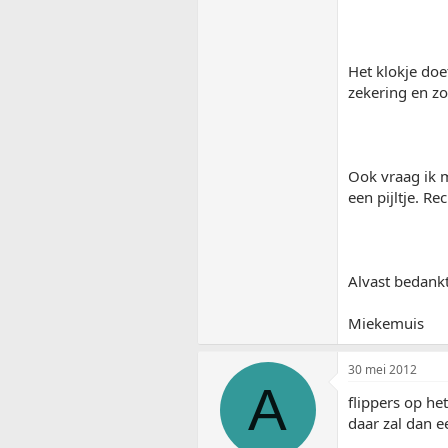
Het klokje doet
zekering en zo
Ook vraag ik m
een pijltje. Re
Alvast bedankt
Miekemuis
30 mei 2012
A
flippers op he
daar zal dan e