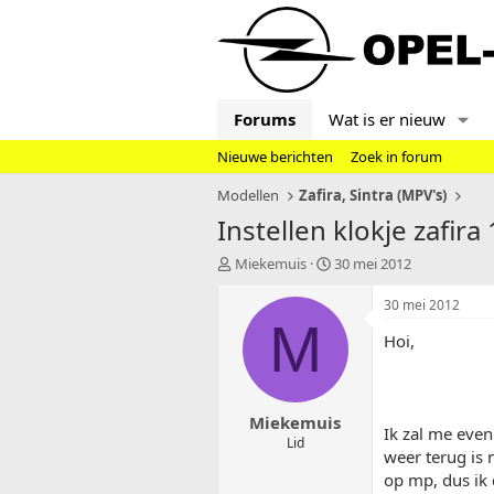
Forums
Wat is er nieuw
Nieuwe berichten
Zoek in forum
Modellen
Zafira, Sintra (MPV's)
Instellen klokje zafira 
T
S
Miekemuis
30 mei 2012
o
t
p
a
30 mei 2012
i
r
M
Hoi,
c
t
s
d
t
a
a
t
Miekemuis
r
u
Ik zal me even
t
m
Lid
weer terug is 
e
op mp, dus ik 
r