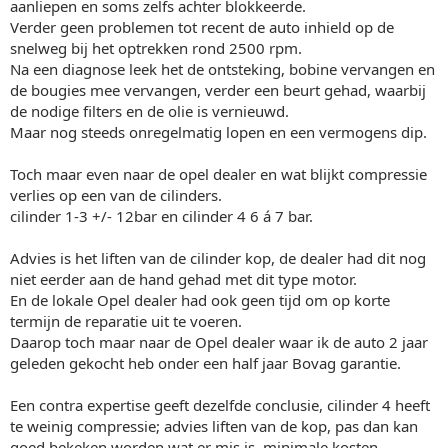
aanliepen en soms zelfs achter blokkeerde.
Verder geen problemen tot recent de auto inhield op de
snelweg bij het optrekken rond 2500 rpm.
Na een diagnose leek het de ontsteking, bobine vervangen en
de bougies mee vervangen, verder een beurt gehad, waarbij
de nodige filters en de olie is vernieuwd.
Maar nog steeds onregelmatig lopen en een vermogens dip.
Toch maar even naar de opel dealer en wat blijkt compressie
verlies op een van de cilinders.
cilinder 1-3 +/- 12bar en cilinder 4 6 á 7 bar.
Advies is het liften van de cilinder kop, de dealer had dit nog
niet eerder aan de hand gehad met dit type motor.
En de lokale Opel dealer had ook geen tijd om op korte
termijn de reparatie uit te voeren.
Daarop toch maar naar de Opel dealer waar ik de auto 2 jaar
geleden gekocht heb onder een half jaar Bovag garantie.
Een contra expertise geeft dezelfde conclusie, cilinder 4 heeft
te weinig compressie; advies liften van de kop, pas dan kan
goed bekeken worden wat er mis is, minimale kosten