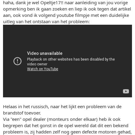
haha, dank je wel Opeltje17!! naar aanleiding van jou vorige
opmerking ben ik gaan zoeken en liep ik ook tegen dat artikel
aan, ook vond ik volgend youtube filmpje met een duidelijke
uitleg van het ontstaan van het probleem:
Helaas in het russisch, naar het lijkt een probleem van de
brandstof toevoer.
Via "een" opel dealer (monteurs onder elkaar) heb ik ook
begrepen dat het gonst in de opel wereld dat dit een bekend
probleem is, zij hadden zelf nog geen defecte motoren gehad,