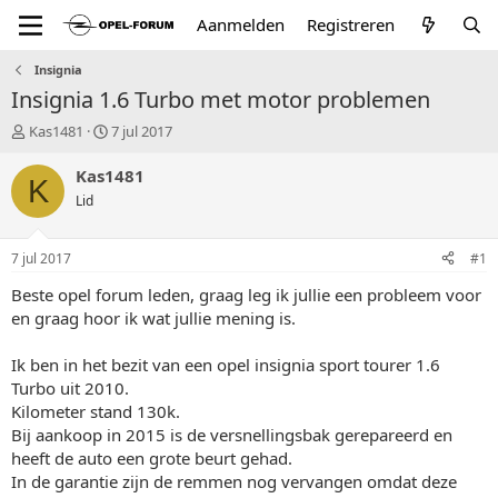
Aanmelden
Registreren
Insignia
Insignia 1.6 Turbo met motor problemen
T
S
Kas1481
7 jul 2017
o
t
p
a
Kas1481
K
i
r
Lid
c
t
s
d
t
a
7 jul 2017
#1
a
t
r
u
Beste opel forum leden, graag leg ik jullie een probleem voor
t
m
en graag hoor ik wat jullie mening is.
e
r
Ik ben in het bezit van een opel insignia sport tourer 1.6
Turbo uit 2010.
Kilometer stand 130k.
Bij aankoop in 2015 is de versnellingsbak gerepareerd en
heeft de auto een grote beurt gehad.
In de garantie zijn de remmen nog vervangen omdat deze