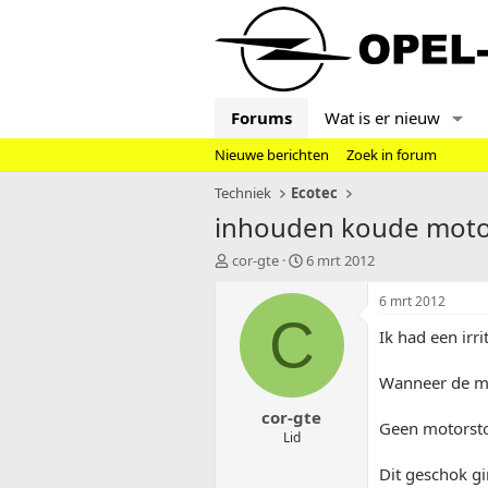
Forums
Wat is er nieuw
Nieuwe berichten
Zoek in forum
Techniek
Ecotec
inhouden koude motor
T
S
cor-gte
6 mrt 2012
o
t
p
a
6 mrt 2012
i
r
C
Ik had een irr
c
t
s
d
t
a
Wanneer de mot
a
t
cor-gte
r
u
Geen motorsto
t
m
Lid
e
Dit geschok gi
r