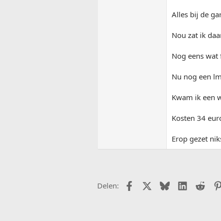
Alles bij de g
Nou zat ik daa
Nog eens wat 
Nu nog een lm
Kwam ik een we
Kosten 34 euro
Erop gezet nik
Facebook
X (Twitter)
Bluesky
LinkedIn
Redd
Delen: