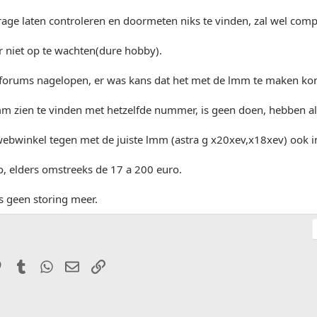
arage laten controleren en doormeten niks te vinden, zal wel compu
r niet op te wachten(dure hobby).
forums nagelopen, er was kans dat het met de lmm te maken ko
m zien te vinden met hetzelfde nummer, is geen doen, hebben 
bwinkel tegen met de juiste lmm (astra g x20xev,x18xev) ook in 
, elders omstreeks de 17 a 200 euro.
s geen storing meer.
it
Pinterest
Tumblr
WhatsApp
E-mail
Link